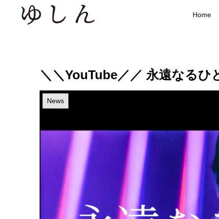
Home
＼＼YouTube／／ 永遠なるひ
News