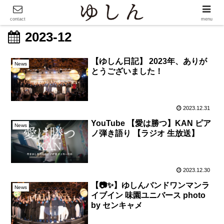
contact
menu
2023-12
【ゆしん日記】 2023年、ありが
News
とうございました！
2023.12.31
YouTube 【愛は勝つ】KAN ピア
News
ノ弾き語り 【ラジオ 生放送】
2023.12.30
【📷✨】ゆしんバンドワンマンラ
News
イブイン 味園ユニバース photo
by センキャメ