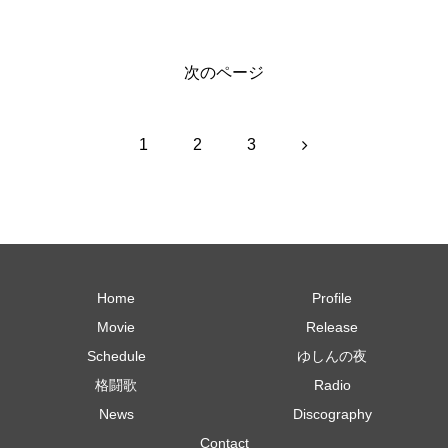
次のページ
次
1
2
3
へ
Home
Profile
Movie
Release
Schedule
ゆしんの夜
格闘歌
Radio
News
Discography
Contact