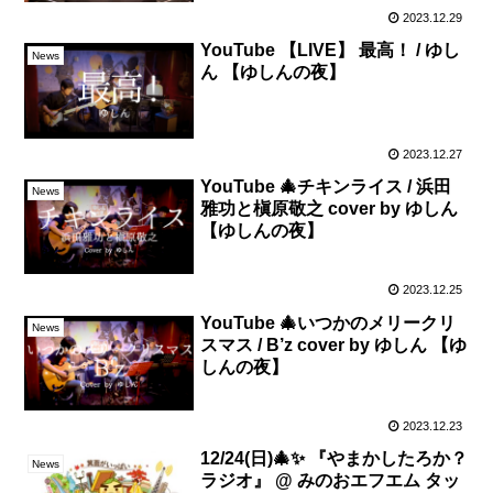
2023.12.29
YouTube 【LIVE】 最高！ / ゆし
News
ん 【ゆしんの夜】
2023.12.27
YouTube 🎄チキンライス / 浜田
News
雅功と槇原敬之 cover by ゆしん
【ゆしんの夜】
2023.12.25
YouTube 🎄いつかのメリークリ
News
スマス / B’z cover by ゆしん 【ゆ
しんの夜】
2023.12.23
12/24(日)🎄✨ 『やまかしたろか？
News
ラジオ』 @ みのおエフエム タッ