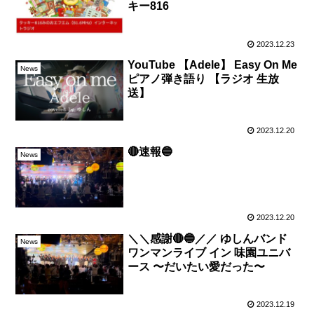
キー816
2023.12.23
YouTube 【Adele】 Easy On Me
News
ピアノ弾き語り 【ラジオ 生放
送】
2023.12.20
🔴速報🔵
News
2023.12.20
＼＼感謝🔴🔵／／ ゆしんバンド
News
ワンマンライブ イン 味園ユニバ
ース 〜だいたい愛だった〜
2023.12.19