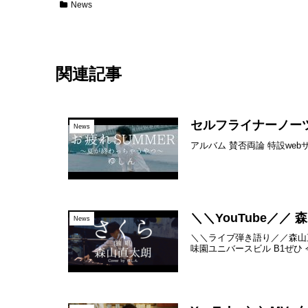
News
関連記事
セルフライナーノー
News
アルバム 賛否両論 特設web
＼＼YouTube／／ 
News
＼＼ライブ弾き語り／／森山直太朗
味園ユニバースビル B1ぜひ 