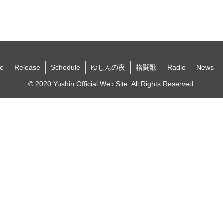
e
Release
Schedule
ゆしんの夜
格闘歌
Radio
News
© 2020 Yushin Official Web Site. All Rights Reserved.