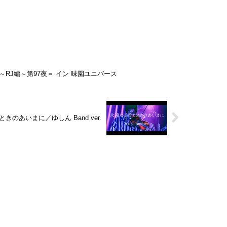
～RJ編～第97夜＝ イン 味園ユニバース
ときのあいまに／ゆしん Band ver.