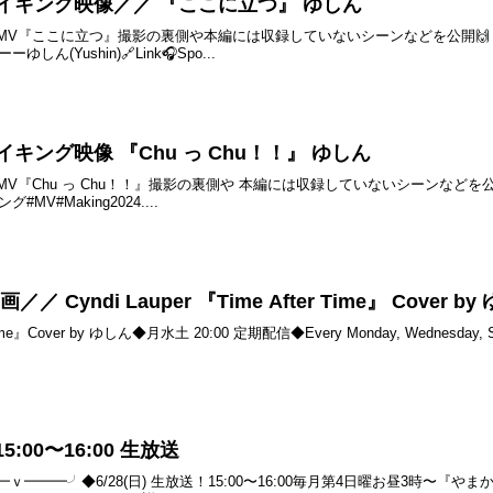
V メイキング映像／／ 『ここに立つ』 ゆしん
MV『ここに立つ』撮影の裏側や本編には収録していないシーンなどを公開🙌【本編
しん(Yushin)🔗Link🎧Spo...
 メイキング映像 『Chu っ Chu！！』 ゆしん
V『Chu っ Chu！！』撮影の裏側や 本編には収録していないシーンなどを公開
MV#Making2024....
 Cyndi Lauper 『Time After Time』 Cover by
Time』Cover by ゆしん◆月水土 20:00 定期配信◆Every Monday, Wednesday, Saturd
15:00〜16:00 生放送
ｖ━━━╯◆6/28(日) 生放送！15:00〜16:00毎月第4日曜お昼3時〜