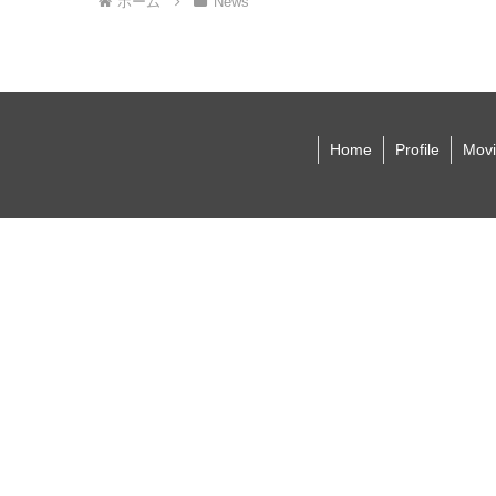
ホーム
News
Home
Profile
Movi