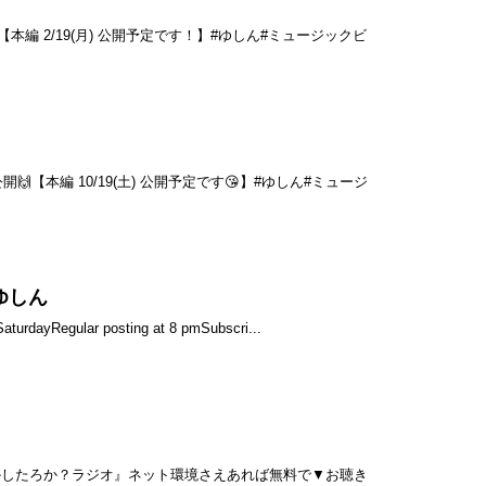
 2/19(月) 公開予定です！】#ゆしん#ミュージックビ
【本編 10/19(土) 公開予定です😘】#ゆしん#ミュージ
 ゆしん
ayRegular posting at 8 pmSubscri...
『やまかしたろか？ラジオ』ネット環境さえあれば無料で▼お聴き