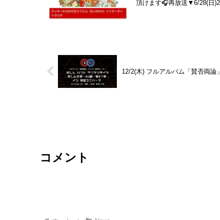
頂けます🎧再放送▼6/28(日)22:0
12/2(木) フルアルバム「賛否
コメント