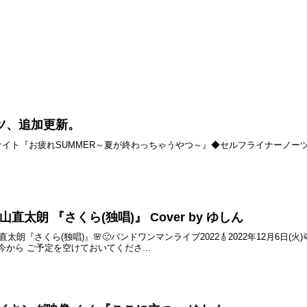
ツ、追加更新。
サイト『お疲れSUMMER～夏が終わっちゃうやつ～』◆セルフライナーノーツ追加
森山直太朗 『さくら(独唱)』 Cover by ゆしん
『さくら(独唱)』🌸🙂バンドワンマンライブ2022🎸2022年12月6日(火)
今から ご予定を空けておいてくださ...