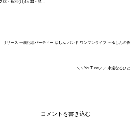
0～6/29(月)15:00～詳...
両論」 リリース 一歳記念パーティー ゆしん バンド ワンマンライブ ＝ゆしんの夜
＼＼YouTube／／ 永遠なるひと
コメントを書き込む