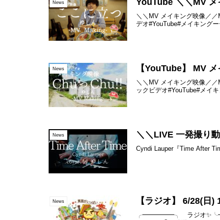
YouTube ＼＼M
News
＼＼MV メイキング映像／／
デオ#YouTube#メイキングーーーゆ
【YouTube】 MV
News
＼＼MV メイキング映像／／M
ックビデオ#YouTube#メイキング#
＼＼LIVE 一発撮り動画／／
News
Cyndi Lauper『Time After 
【ラジオ】 6/28(日) 
News
╭━━━━━╮ ラジオ✨╰━