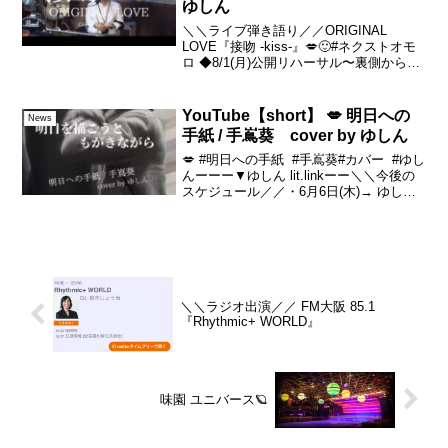
ゆしん
＼＼ライブ弾き語り／／ORIGINAL
LOVE『接吻 -kiss-』💋🙂#ネクストオモ
ロ ◆8/1(月)公開リハーサル〜裏側から参
加できますよ！Day☆〜◆8/1(月)🌈＠ 大
阪・十三246ライブハウスGABU大阪市
淀川区 十三本町1丁...
YouTube【short】 💋 明日への
News
手紙 / 手嶌葵 cover by ゆしん
💋 #明日への手紙 #手嶌葵#カバー #ゆし
んーーー▼ゆしん lit.linkーー＼＼今後の
スケジュール／／・6月6日(木)→ ゆしん
の夜 127夜・6月14日(金)→
HEADPHONE LIVE・6月19日(水)→ 毎月
配信リリー...
＼＼ラジオ出演／／ FM大阪 85.1
『Rhythmic+ WORLD』
味園 ユニバース🪐