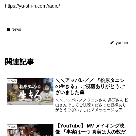
https://yu-shi-n.com/radio/
News
yushin
関連記事
＼＼アッパレ／／ 『松原タニシ
News
の生きる』 ご視聴ありがとうご
ざいました👻
＼＼アッパレ／／タニシさん 兵頭さん 松
山さんそしてご視聴くださった皆様あり
がとうございました💡メッセージもアッ
パレもとてもハッピーでした💡『松原タ
ニシの生きる』11/20(日) 放送分アーカイ
ブ ▼ ぜひ♪そしてご予定が合えば ぜひ＼
【YouTube】 MV メイキング映
News
＼1...
像 『事実は一つ 真実は人の数だ