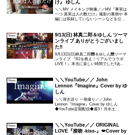
け』 ゆしん
＼＼MV メイキング映像／／MV『事実は
一つ 真実は人の数だけ』撮影の裏側や 本
編には収録していないシーンなどを公開
🙌【本編 6/19(水) 公開予定です！】#ゆし
ん#ミュージックビデオ#YouTube#メイキ
ングーーーゆしん(Yushin...
9/13(日) 林真二郎＆ゆしん ツーマ
News
ンライブ ありがとうございまし
た‼️
9月13日(日)林真二郎🎹＆ゆしん🎹ツーマ
ンライブ 『RJを救え！リアルでコラボ
LIVE！』本当に楽しい時間でした‼️あり
がとうございました‼️😊セットリスト😊林
真二郎さん公式ブログゆしんくんとのリ
アルでコラボLIVE、終了♫♫♫2020/...
＼＼YouTube／／ John
News
Lennon『Imagine』Cover by ゆ
しん
＼＼弾き語り 一発撮り／／John
Lennon『Imagine』Cover by ゆしん
◆YouTube定期配信◆週3！月水土
20:00！▼ゆしん Linktreeーーーーーー◆
発売中(Now on sale)◆ゆしん フルアルバ
ム『賛...
＼＼YouTube／／ ORIGINAL
News
LOVE『接吻 -kiss-』💋Cover by