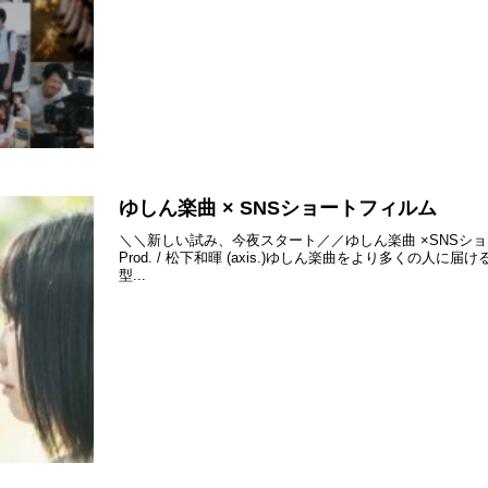
ゆしん楽曲 × SNSショートフィルム
＼＼新しい試み、今夜スタート／／ゆしん楽曲 ×SNSショー
Prod. / 松下和暉 (axis.)ゆしん楽曲をより多く
型...