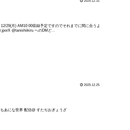
2025.12.31
29(月) AM10:00収録予定ですのでそれまでに間に合うよ
 @tanishiikiru へのDMど...
2025.12.25
信📣✨#もあにな世界 配信@ すたぢおぎょうざ