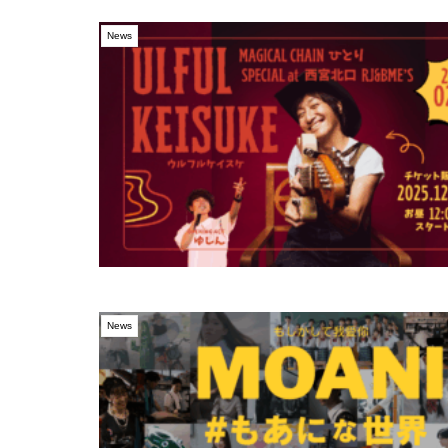
News
News