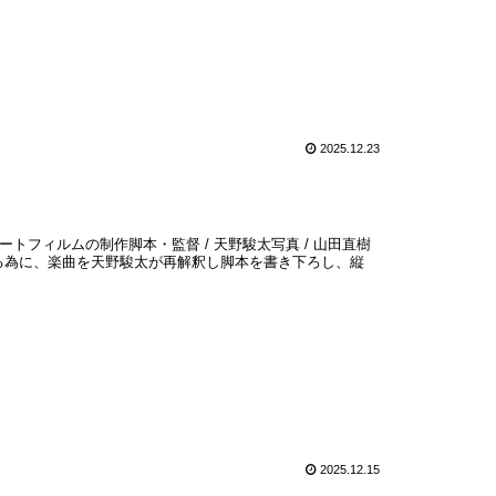
2025.12.23
トフィルムの制作脚本・監督 / 天野駿太写真 / 山田直樹
の人に届ける為に、楽曲を天野駿太が再解釈し脚本を書き下ろし、縦
2025.12.15