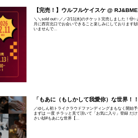
【完売！】ウルフルケイスケ @ RJ&BME’S
＼＼sold out✨／／2/11(水)のチケット完売しまし
月に西宮北口でお会いできること楽しみにしております🙌
いませんで...
「もあに（もしかして我愛你）な世界！
／ゆしん初トライクラウドファンディングまもなく開始予
まずは 一度 チラッと見て頂いて「お気に入り」登録 だけ
さい🙌#もあにな世界【...