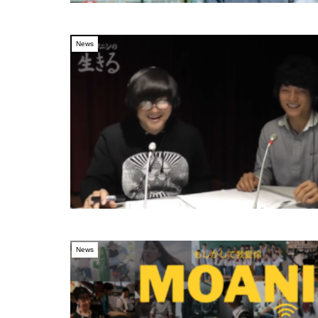
News
News