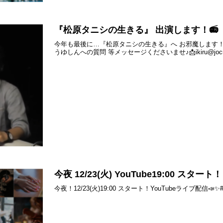
『松原タニシの生きる』 出演します！📻
今年も最後に…『松原タニシの生きる』へ お邪魔します！12/
うゆしんへの質問 等メッセージくださいませ♪📩ikiru@jocr.jporX
今夜 12/23(火) YouTube19:00 スタート！
今夜！12/23(火)19:00 スタート！YouTubeライブ配