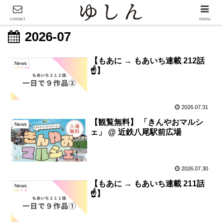
contact
menu
2026-07
【もあに → もあいち連載 212話
News
☝️】
2026.07.31
【観覧無料】 「きんやおマルシ
News
ェ」 @ 近鉄八尾駅前広場
2026.07.30
【もあに → もあいち連載 211話
News
☝️】