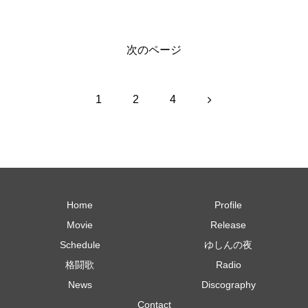
次のページ
次
1
2
4
へ
Home
Profile
Movie
Release
Schedule
ゆしんの夜
格闘歌
Radio
News
Discography
Contact