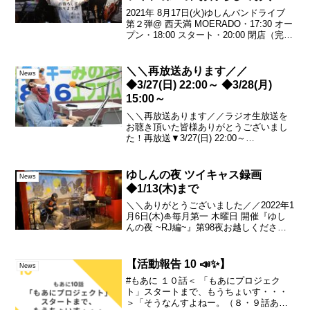
す♪
2021年 8月17日(火)ゆしんバンドライブ
第２弾@ 西天満 MOERADO・17:30 オー
プン・18:00 スタート・20:00 閉店（完全
退出）となります。※配信の予定はあり
ません。 チケット代は 無料です！（入場
時に 1ドリンク...
＼＼再放送あります／／
News
◆3/27(日) 22:00～ ◆3/28(月)
15:00～
＼＼再放送あります／／ラジオ生放送を
お聴き頂いた皆様ありがとうございまし
た！再放送▼3/27(日) 22:00～
23:003/28(月) 15:00～16:00全国から聴く
ことが出来ます。特別なアプリも不要。
新曲 2曲 披露させて頂いており...
ゆしんの夜 ツイキャス録画
News
◆1/13(木)まで
＼＼ありがとうございました／／2022年1
月6日(木)🎍毎月第一 木曜日 開催『ゆし
んの夜 ~RJ編~』第98夜お越しくださっ
た皆様配信を見てくださった皆様ありが
とうございました！▼ツイキャス録画
(1/13(木)まで)▼セットリストぜひ 今...
【活動報告 10 📣✨】
News
#もあに １０話＜ 「もあにプロジェク
ト」スタートまで、もうちょいす・・・
＞「そうなんすよねー。（８・９話あた