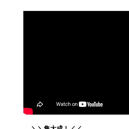
＼＼集大成！／／