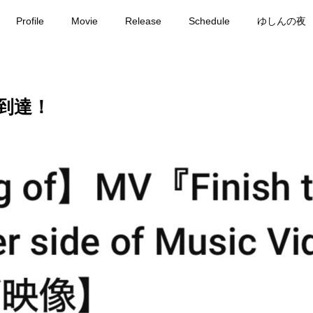
Profile
Movie
Release
Schedule
ゆしんの夜
、到達！