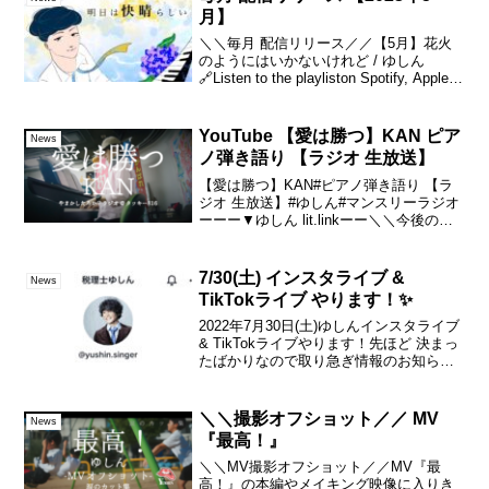
とかもか・・。そう...
月】
＼＼毎月 配信リリース／／【5月】花火
のようにはいかないけれど / ゆしん
🔗Listen to the playliston Spotify, Apple
music and more🎧sound
engineerguitar,bass,k...
YouTube 【愛は勝つ】KAN ピア
News
ノ弾き語り 【ラジオ 生放送】
【愛は勝つ】KAN#ピアノ弾き語り 【ラ
ジオ 生放送】#ゆしん#マンスリーラジオ
ーーー▼ゆしん lit.linkーー＼＼今後のス
ケジュール／／・1月4日(木) → ゆしんの
夜 122夜・1月28日(日) → やまかしたろ
か？ラジオ◆毎月第1...
7/30(土) インスタライブ &
News
TikTokライブ やります！✨
2022年7月30日(土)ゆしんインスタライブ
& TikTokライブやります！先ほど 決まっ
たばかりなので取り急ぎ情報のお知らせ
だけで 失礼します☆どうぞ宜しくお願い
致します！チーム ゆしん
◆◆◆◆◆◆◆◆◆◆◆◆7/30(土) 11:0...
＼＼撮影オフショット／／ MV
News
『最高！』
＼＼MV撮影オフショット／／MV『最
高！』の本編やメイキング映像に入りき