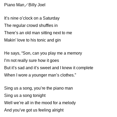
Piano Man／Billy Joel
It’s nine o’clock on a Saturday
The regular crowd shuffles in
There’s an old man sitting next to me
Makin’ love to his tonic and gin
He says, “Son, can you play me a memory
I’m not really sure how it goes
But it’s sad and it’s sweet and I knew it complete
When I wore a younger man’s clothes.”
Sing us a song, you’re the piano man
Sing us a song tonight
Well we’re all in the mood for a melody
And you’ve got us feeling alright