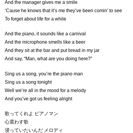
And the manager gives me a smile
‘Cause he knows that it’s me they’ve been comin’ to see
To forget about life for a while
And the piano, it sounds like a carnival
And the microphone smells like a beer
And they sit at the bar and put bread in my jar
And say, “Man, what are you doing here?”
Sing us a song, you’re the piano man
Sing us a song tonight
Well we’re all in the mood for a melody
And you’ve got us feeling alright
歌ってくれよ ピアノマン
心震わす歌
浸っていたいんだ メロディ