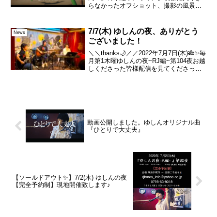
らなかったオフショット、撮影の風景を
公開。10/3(水)に公開されたミュージック
ビデオ本編とあわせてお楽しみください
ませ！#YouTube#ゆしんーーー◆ゆしん
7/7(木) ゆしんの夜、ありがとう
News
バンドワ...
ございました！
＼＼thanks🌙／／2022年7月7日(木)🎋✨毎
月第1木曜ゆしんの夜~RJ編~第104夜お越
しくださった皆様配信を見てくださった
皆様ありがとうございました！キャス ア
ーカイブ1週間▼セットリスト▼#ゆしん#
ゆしんの夜
動画公開しました。ゆしんオリジナル曲
『ひとりで大丈夫』
【ソールドアウト✨】7/2(木) ゆしんの夜
【完全予約制】現地開催致します♪