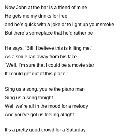
Now John at the bar is a friend of mine
He gets me my drinks for free
and he’s quick with a joke or to light up your smoke
But there’s someplace that he’d rather be
He says, “Bill, I believe this is killing me.”
As a smile ran away from his face
“Well, I’m sure that I could be a movie star
If I could get out of this place.”
Sing us a song, you’re the piano man
Sing us a song tonight
Well we’re all in the mood for a melody
And you’ve got us feeling alright
It’s a pretty good crowd for a Saturday