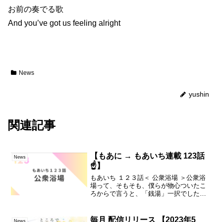
お前の奏でる歌
And you’ve got us feeling alright
News
yushin
関連記事
【もあに → もあいち連載 123話
News
☝️】
もあいち １２３話＜ 公衆浴場 ＞公衆浴
場って、そもそも、僕らが物心ついたこ
ろからで言うと、「銭湯」一択でしたよ
ね。あ、健康ランドとか、そういうのも
入るのかなー・・。そうすると、な～ら
～♪けんっこぉうっ・・ラ～ンドッ♪・・
毎月 配信リリース 【2023年5
News