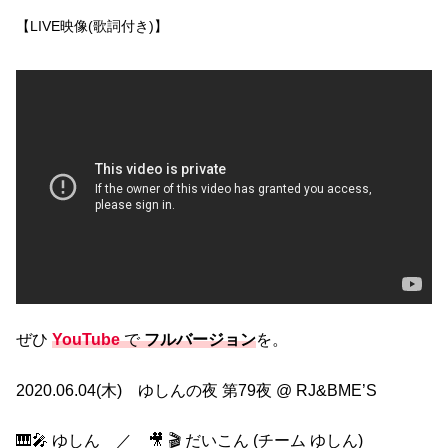
【LIVE映像(歌詞付き)】
ぜひ
YouTube
で
フルバージョン
を。
2020.06.04(木) ゆしんの夜 第79夜 @ RJ&BME’S
🎹🎤 ゆしん ／ 🎥 🎬 だいこん (チーム ゆしん)