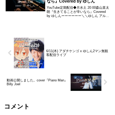
なら』Covered by ゆしん
YouTube定期配信◆月水土 20:00森山直太
朗『生きてることが辛いなら』Covered
by ゆしんーーーーーー＼＼ゆしん アルバ
ム 絶賛発売中／／もう手にして頂けまし
たでしょうか♪◆2020年 12月2日(水)発売
◆ゆしん 渾身のフ...
6/11(木) アダチケンゴ x ゆしん‬‪2マン無観
客配信ライブ
動画公開しました。cover『Piano Man』
Billy Joel
コメント