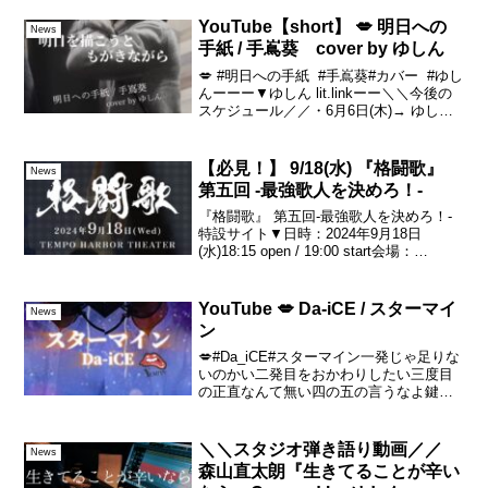
ーーーー◆発売中(Now on s...
YouTube【short】 💋 明日への
News
手紙 / 手嶌葵 cover by ゆしん
💋 #明日への手紙 #手嶌葵#カバー #ゆし
んーーー▼ゆしん lit.linkーー＼＼今後の
スケジュール／／・6月6日(木)→ ゆしん
の夜 127夜・6月14日(金)→
HEADPHONE LIVE・6月19日(水)→ 毎月
配信リリー...
【必見！】 9/18(水) 『格闘歌』
News
第五回 -最強歌人を決めろ！-
『格闘歌』 第五回-最強歌人を決めろ！-
特設サイト▼日時：2024年9月18日
(水)18:15 open / 19:00 start会場：
TEMPO HARBOR THEATER〒552-0022
大阪市港区海岸通1-5-10料金：▼会場で
応...
YouTube 💋 Da-iCE / スターマイ
News
ン
💋#Da_iCE#スターマイン一発じゃ足りな
いのかい二発目をおかわりしたい三度目
の正直なんて無い四の五の言うなよ鍵屋
玉屋
＼＼スタジオ弾き語り動画／／
News
森山直太朗『生きてることが辛い