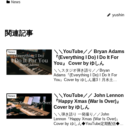
News
yushin
関連記事
＼＼YouTube／／ Bryan Adams
News
『(Everything I Do) I Do It For
You』 Cover by ゆしん
＼＼スタジオ弾き語り／／Bryan
Adams『(Everything I Do) I Do It For
You』Cover by ゆしん週3！月水土
20:00！◆YouTube 定期配信◆MUSIC
VIDEO まとめ▼ーーーーーー◆...
＼＼YouTube／／ John Lennon
News
『Happy Xmas (War Is Over)』
Cover by ゆしん
＼＼弾き語り 一発撮り／／John
Lennon『Happy Xmas (War Is Over)』
Cover by ゆしん◆YouTube定期配信◆週
3！月水土 20:00！▼ゆしん Linktreeーー