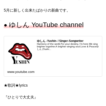
5月に新しく出来たばかりの新曲です。
ゆしん YouTube channel
●
ゆしん -Yushin- / Singer-Songwriter
Harmony of the world.For your destiny, I’m here.We sing
brighter together.A brighter singing soul.Love & Peaceゆ
しん (Yushi...
www.youtube.com
★歌詞★lyrics
『ひとりで大丈夫』