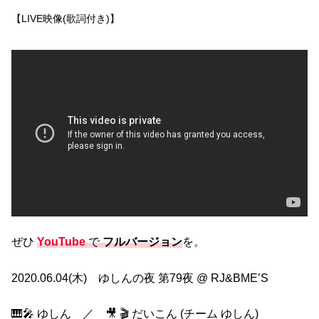
【LIVE映像(歌詞付き)】
ぜひ
YouTube
で
フルバージョン
を。
2020.06.04(木) ゆしんの夜 第79夜 @ RJ&BME’S
🎹🎤 ゆしん ／ 🎥 🎬 だいこん (チーム ゆしん)