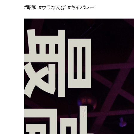
#昭和
#ウラなんば
#キャバレー