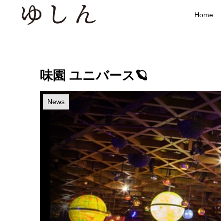
Home
味園 ユニバース🪐
News