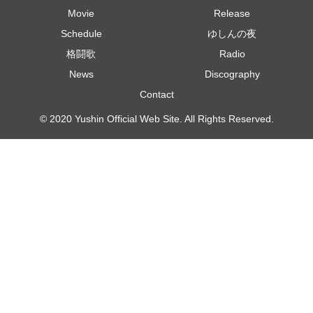
Movie
Release
Schedule
ゆしんの夜
格闘歌
Radio
News
Discography
Contact
© 2020 Yushin Official Web Site. All Rights Reserved.