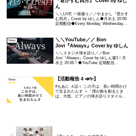
『君かすむ四月』 Cover by ゆし
ん
＼＼LIVE 一発撮り／／やまかし『君かす
む四月』Cover by ゆしん◆月水土 20:00
定期配信◆Every Monday, Wednesday,
SaturdayRegular posting at 8
pmSubscribe t...
＼＼YouTube／／ Bon
News
Jovi『Always』Cover by ゆしん
＼＼スタジオ弾き語り／／Bon
Jovi『Always』Cover by ゆしん週3！月
水土 20:00！◆YouTube 定期配信
◆MUSIC VIDEO まとめ▼ーーーーーー
◆発売中(Now on sale)◆ゆしん フルアル
バム『賛否...
【活動報告 4 📣✨】
News
#もあに ４話＜ この子は、長い時間かけ
て生まれたんす ＞「僕が曲を創るとき
は、大抵、ピアノの弾き語りスタイルで
創ります。頭に浮かんでいるメロディだ
とかを、ふんふん♪歌って。そこに合うピ
アノというのか、そこを選んでいくよう
な。コードという、...