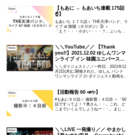
【もあに → もあいち連載 175話
News
☝️】
もあいち １７５話＜ THE天津バンド、ラ
イブ at 陰陽（ネガポジ）③ ＞
「え？・・・小さい・・・？」ぶっちゃ
け、これが、さっちゃんさんに初めてお
会いしたときの、正直な感想でし
た・・。なんかね。これまで、タニシさ
＼＼YouTube／／ 【Thank
News
んから聞いていた、「天津神...
you!!】2021.12.02 ゆしんワンマ
ンライブ イン 味園ユニバース
【Highlights】
＼＼ダイジェスト／／一昨日、2021年12
月2日(木)に開催された、ゆしん バンド
ワンマンライブ の ダイジェスト動画を、
いち早く公開！お越しくださった皆様、
ありがとうございました！！今回は、残
念ながらご来場が難しかった皆様も、少
【活動報告 60 📣✨】
News
しだけ雰...
#もあに６０話＜ 撮影⑯：４日目 ＞「60
話ですってよ！？奥さん・・。これ、ど
こまでいくんでしょうねー・・。まじで
２か月・・経ってますし・・毎日連載し
てんのに・・。撮影だけで16話・・ま
だ、４日目に入ったとこ・・なのに・・
ねぇ・・？(￣▽￣...
＼＼LIVE 一発撮り／／ やまかし
News