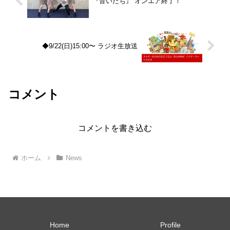
『音いたち』 オンエア終了！
◆9/22(日)15:00〜 ラジオ生放送
コメント
コメントを書き込む
ホーム
News
Home
Profile