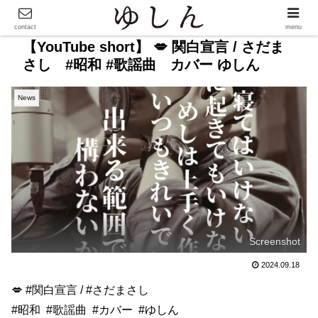
contact
menu
【YouTube short】 💋 関白宣言 / さだま
さし #昭和 #歌謡曲 カバー ゆしん
News
Screenshot
2024.09.18
💋
#関白宣言
/
#さだまさし
#昭和
#歌謡曲
#カバー
#ゆしん