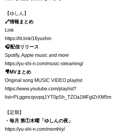
【ゆしん】
🔗情報まとめ
Link
https://lit.link/16yushin
🎧配信リリース
Spotify, Apple music and more
https://yu-shi-n.com/music-streaming/
🎥MVまとめ
Original song MUSIC VIDEO playlist
https://www.youtube.com/playlist?
list=PLggmcqovpq1YT0pSh_TZOa1MFgIZrXM5m
【定期】
・毎月 第①木曜「ゆしんの夜」
https://yu-shi-n.com/monthly/