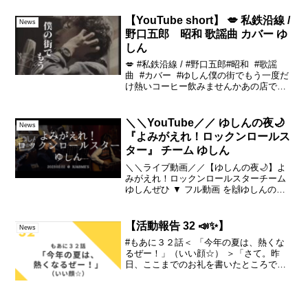
ちゃんには騙されない
【YouTube short】 💋 私鉄沿線 /
News
野口五郎 昭和 歌謡曲 カバー ゆ
しん
💋 #私鉄沿線 / #野口五郎#昭和 #歌謡
曲 #カバー #ゆしん僕の街でもう一度だ
け熱いコーヒー飲みませんかあの店で聞
かれました君はどうしているのかと【ゆ
しん】🔗情報まとめLink🎧配信リリース
Spotify, Apple musi...
＼＼YouTube／／ ゆしんの夜🌙
News
『よみがえれ！ロックンロールス
ター』 チーム ゆしん
＼＼ライブ動画／／【ゆしんの夜🌙】よ
みがえれ！ロックンロールスターチーム
ゆしんぜひ ▼ フル動画 を🙌ゆしんの夜
~RJ編~第111夜 2月2日(木) ギター
山本 アラタ ギター 田中 雄 ベース
ホンマ ヒデアキ ピアノ 山本 義則（...
【活動報告 32 📣✨】
News
#もあに３２話＜ 「今年の夏は、熱くな
るぜー！」（いい顔☆） ＞「さて。昨
日、ここまでのお礼を書いたところです
が。何事もなく、まだまだ続くよ？もあ
に連載！です・・。みなさま、覚えてま
すでしょうか？26話・・ほぼ一週間前や