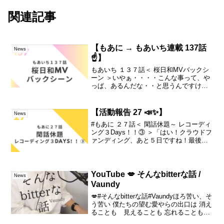
関連記事
【もあに → もあいち連載 137話
News
☝️】
もあいち １３７話＜ 桜日和MVバックシ
ーン ＞いやぁ・・・・こんな事って、や
っぱ、あるんだな・・と思うんですけれ
ど。この、出会いの日の朝の話。雫の方
の視点の物語を、一旦、仕上げて・・。
よし、これで、もあいち連載に出してい
【活動報告 27 📣✨】
News
けるな！・・と思っ...
#もあに ２７話＜ 閑話休題～ レコーディ
ング３Days！！③ ＞「はい！クラウドフ
ァンディング、あと５日ですね！最後
に、「あ！」忘れてた！！・・ってなら
ないように。。もし、気になってるリタ
ーンある方は、是非☆そして。例の、閑
話休題シリーズ...
YouTube 💋 そんなbitterな話 /
News
Vaundy
💋#そんなbitterな話#Vaundyほろ苦い、そ
う苦い 僕たちの望む愛やらの出口は 消え
ることも 見えることも 忘れることもで
きぬように#バウンディ #花束とオオカミ