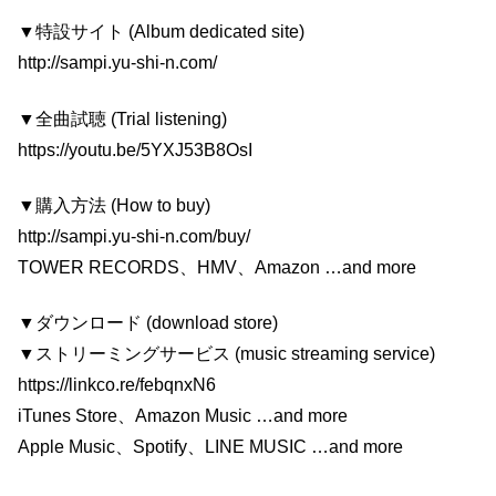
▼特設サイト (Album dedicated site)
http://sampi.yu-shi-n.com/
▼全曲試聴 (Trial listening)
https://youtu.be/5YXJ53B8OsI
▼購入方法 (How to buy)
http://sampi.yu-shi-n.com/buy/
TOWER RECORDS、HMV、Amazon …and more
▼ダウンロード (download store)
▼ストリーミングサービス (music streaming service)
https://linkco.re/febqnxN6
iTunes Store、Amazon Music …and more
Apple Music、Spotify、LINE MUSIC …and more