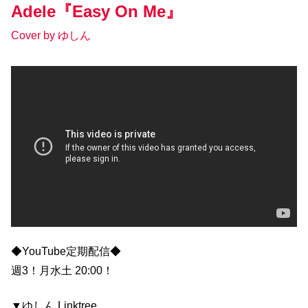
Adele『Easy On Me』
Cover by ゆしん
◆YouTube定期配信◆
週3！月水土 20:00！
▼ゆしん Linktree