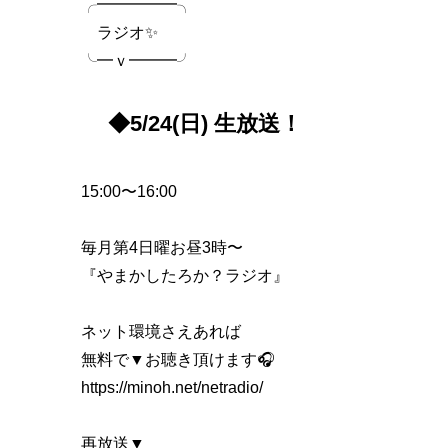
╭━━━━━╮
ラジオ✨
╰━ｖ━━━╯
◆5/24(日) 生放送！
15:00〜16:00
毎月第4日曜お昼3時〜
『やまかしたろか？ラジオ』
ネット環境さえあれば
無料で▼お聴き頂けます🎧
https://minoh.net/netradio/
再放送▼