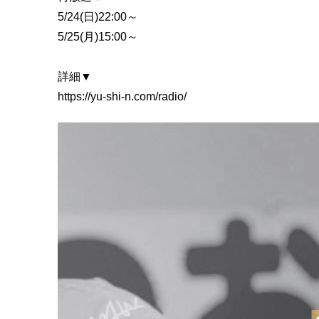
5/24(日)22:00～
5/25(月)15:00～
詳細▼
https://yu-shi-n.com/radio/