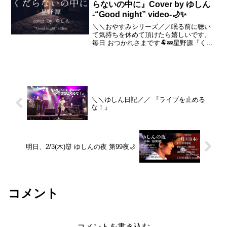
らないの中に』Cover by ゆしん
-“Good night” video-🌙✨
＼＼おやすみシリーズ／／眠る前に聴い
て気持ちを休めて頂けたら嬉しいです。
毎日 おつかれさまです🐏💤星野源『くだ
らないの中に』Cover by ゆしん-“Good
night” video-🌙✨◆月水土 20:00 定期配信
◆Every Mo...
＼＼ゆしん日記／／ 『ライブを止める
な！』
明日、2/3(木)👹 ゆしんの夜 第99夜🌙
コメント
コメントを書き込む