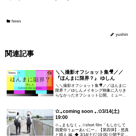
News
yushin
関連記事
＼＼撮影オフショット集🎥／／
News
『ほんまに限界？』 ゆしん
＼＼撮影オフショット集🎥／／ほんまに
限界？／ゆしんメイキング映像に入りき
らなかったオフショット公開。ミュージ
ックビデオ本編とあわせてお楽しみくだ
さいませ！🎁MV ▼ 『ほんまに限界？』
ーーーーーー＼＼今後のスケジュール／
✩.｡coming soon ｡.✩3/14(土)
News
／ ・YouTube...
19:00
✩.｡まもなく ｡.✩short film「もしかして
我愛你うぉーあいにー」【第四弾】- 悠真
と晴人 編 -◆ 3/14(土)🤍19:00 公開予定！