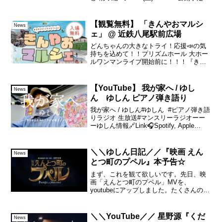
ゆしんYouTubeチャンネルにてぜひフォ
ローしてお待ちくださいませ！ゆしん#も
あにな世界...
【観覧無料】 「きんやおマルシ
News
ェ」 @ 近鉄八尾駅前広場
どんちゃんの大きなトライ！応援📣の気
持ちを込めて！！プリズムホール 大ホー
ルワンマンライブ開始前に！！！『きん
やおマルシェ』@ 近鉄八尾駅前広場参加
させていただきます🙋🏻‍♂️✨【ゆしん
10:45〜】予定ですが前後たくさん素敵な
【YouTube】 我が家へ / ゆし
News
アーティス...
ん ゆしん ピアノ弾き語り
我が家へ / ゆしん#ゆしん #ピアノ弾き語
りラジオ 生放送#マンスリーラジオーー
ーゆしん情報🔗Link🎧Spotify, Apple
music and more🎥Original song MUSIC
VIDEO playlistーー...
＼＼ゆしん日記／／『映画 えん
News
とつ町のプペル』本予告☆
まず、これを観て欲しいです。先日、映
画「えんとつ町のプペル」MVを、
youtubeにアップしました。たくさんの方
に観て頂いて、聴いて貰って、本当に嬉
しい。歪んだ愛情（その歪み加減につい
てはこちら⇒）を。そのまま。その熱量
＼＼YouTube／／ 星野源『くだ
News
をそのまま作品に向か...