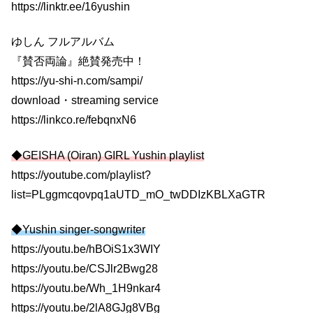
https://linktr.ee/16yushin
ゆしん フルアルバム
『賛否両論』絶賛発売中！
https://yu-shi-n.com/sampi/
download・streaming service
https://linkco.re/febqnxN6
◆GEISHA (Oiran) GIRL Yushin playlist
https://youtube.com/playlist?
list=PLggmcqovpq1aUTD_mO_twDDIzKBLXaGTR
◆Yushin singer-songwriter
https://youtu.be/hBOiS1x3WIY
https://youtu.be/CSJlr2Bwg28
https://youtu.be/Wh_1H9nkar4
https://youtu.be/2lA8GJg8VBg