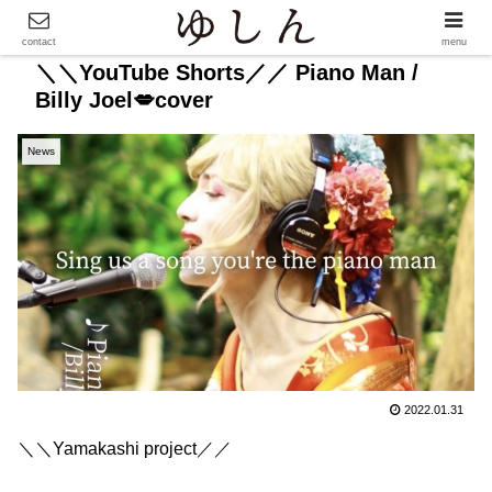
contact
menu
＼＼YouTube Shorts／／ Piano Man /
Billy Joel💋cover
News
2022.01.31
＼＼Yamakashi project／／