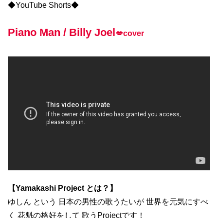
◆YouTube Shorts◆
Piano Man / Billy Joel
💋cover
【Yamakashi Project とは？】
ゆしん という 日本の男性の歌うたいが 世界を元気にすべ
く 花魁の格好をして 歌うProjectです！