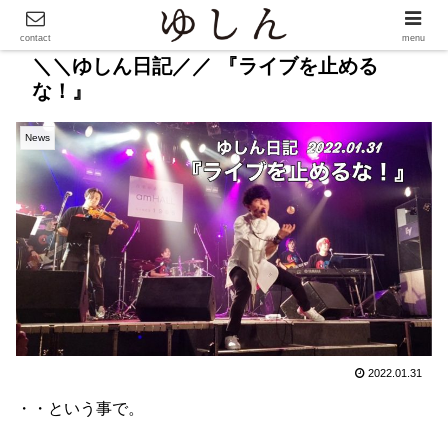
contact
menu
＼＼ゆしん日記／／ 『ライブを止める
な！』
News
2022.01.31
・・という事で。