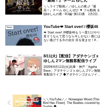
『最高！』 チーム ゆしん
＼＼ライブ動画／／ゆしんの夜🌙『最
高！』チーム ゆしんぜひ ▼ フル動画 を
🙌ゆしんの夜 ~RJ編~第111夜 2月2日
(木)ギター 山本 アラタギター 田中 雄
ベース ホンマ ヒデアキピアノ 山本 義
則（どんちゃん）ドラム さーさん次回
YouTube💋 Start over! / 櫻坂46
News
「...
💋 Start over! /#櫻坂46もう一度だけやり
直そうなんて思うなら今しかない 後には
ない逃げてる今の自分 目を覚ませ！#欅
坂 #Starover #歌ってみた #音楽の日
8/11(火)【配信】アダチケンゴ x
News
ゆしん 2マン無観客配信ライブ
2020年8月11日(火)兵庫・神戸「Ageha
Base」アダチケンゴ x ゆしん 2マン無観
客配信ライブ ◆アダチケンゴさんツイキ
ャスアカウントにて◆Start 20:00 (1時間
ほどを予定)◆料金 : 無料(お茶爆などの
Webバスキ...
＼＼YouTube／／ Norwegian Wood (This
Bird Has Flown) The Beatles covered by
Yushin 🏠