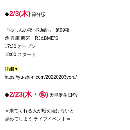
2/3(木)
◆
節分👹
『ゆしんの夜 ~RJ編~』 第99夜
@ 兵庫 西宮 RJ&BME’S
17:30 オープン
18:00 スタート
詳細▼
https://yu-shi-n.com/20220203yoru/
2/23(水・㊗️)
◆
天皇誕生日🎂
＝来てくれる人が増え続けないと
辞めてしまう ライブイベント＝