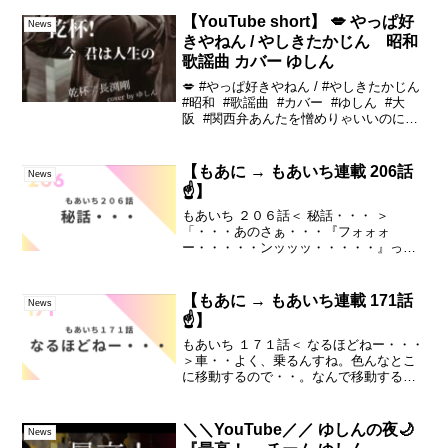
【YouTube short】 💋 やっぱ好
News
きやねん / やしきたかじん 昭和
歌謡曲 カバー ゆしん
💋 #やっぱ好きやねん / #やしきたかじん
#昭和 #歌謡曲 #カバー #ゆしん #大
阪 #関西弁あんたを憎めりゃいいのにね
やっぱ好きやねん やっぱ好きやねん悔や
しいけど あかんあんた よう忘れられんや
っぱ好きやねん やっぱ好きや...
【もあに → もあいち連載 206話
News
☝️】
もあいち ２０６話＜ 秘話・・・ ＞
「・・・あのさぁ・・・『フォォォ
ー・・・・・ンッッッ・・・・・』っ
て・・・どうやろ？」「え？・・『フォ
ォォー・・・・・ンッッ
ッ・・・・・』・・ですか？」続きは▼
【もあに → もあいち連載 171話
News
ーーshort film「もしかして我愛你」...
☝️】
もあいち １７１話＜ なるほどねー・・・
＞車・・よく、乗るんすね。色んなとこ
に移動するので・・。なんで移動するの
か？ってなると、やっぱ多いのは、税理
士業の方で、顧問先さん・関与先さんと
会うため・・という感じ☆続きは▼ーー
＼＼YouTube／／ ゆしんの夜🌙
News
short fil...