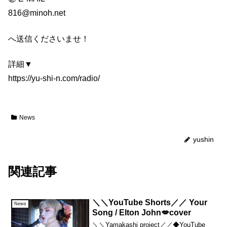
816@minoh.net
へ送信くださいませ！
詳細▼
https://yu-shi-n.com/radio/
News
yushin
関連記事
＼＼YouTube Shorts／／ Your
News
Song / Elton John💋cover
＼＼Yamakashi project／／◆YouTube