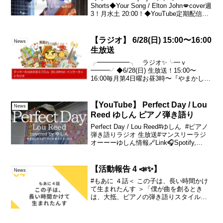
Shorts◆Your Song / Elton John💋cover週
3！月水土 20:00！◆YouTube定期配信◆
ゆしん フルアルバム『賛否両論』絶賛発
売中！・stream...
【ラジオ】 6/28(日) 15:00〜16:00
News
生放送
╭━━━━━╮ ラジオ✨╰━ｖ
━━━╯◆6/28(日) 生放送！15:00〜
16:00毎月第4日曜お昼3時〜『やまかした
ろか？ラジオ』ネット環境さえあれば無
料で▼お聴き頂けます🎧再放送
▼6/28(日)22:00～6/29(月)15:00～詳...
【YouTube】 Perfect Day / Lou
News
Reed ゆしん ピアノ弾き語り
Perfect Day / Lou Reed#ゆしん #ピアノ
弾き語りラジオ 生放送#マンスリーラジ
オーーーゆしん情報🔗Link🎧Spotify,
Apple music and more🎥Original song
MUSIC VIDE...
【活動報告 4 📣✨】
News
#もあに ４話＜ この子は、長い時間かけ
て生まれたんす ＞「僕が曲を創るとき
は、大抵、ピアノの弾き語りスタイルで
創ります。頭に浮かんでいるメロディだ
とかを、ふんふん♪歌って。そこに合うピ
アノというのか、そこを選んでいくよう