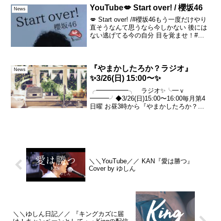
な。コードという、...
YouTube💋 Start over! / 櫻坂46
News
💋 Start over! /#櫻坂46もう一度だけやり
直そうなんて思うなら今しかない 後には
ない逃げてる今の自分 目を覚ませ！#欅
坂 #Starover #歌ってみた #音楽の日
『やまかしたろか？ラジオ』
News
✨3/26(日) 15:00〜✨
╭━━━━━╮ ラジオ✨╰━ｖ
━━━╯◆3/26(日)15:00〜16:00毎月第4
日曜 お昼3時から『やまかしたろか？ラ
ジオ』時間になったら▼こちらからネッ
ト環境さえあればどなたでも無料でお聴
き頂けます🎧再放送は① 3/26(日) 22...
＼＼YouTube／／ KAN『愛は勝つ』
Cover by ゆしん
＼＼ゆしん日記／／ 『キングカズに届