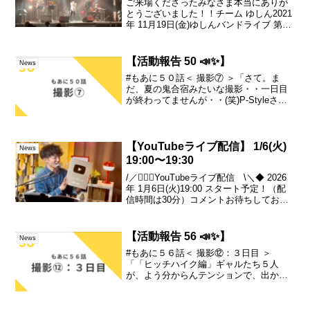
ご来場くださったみなさま本当にありが
とうございました！！チーム ゆしん2021
年 11月19日(金)ゆしんバンドライブ 第4
弾@ 大阪 梅田 amHALL1.ほんまに限界？
2.お疲れSUMMER ～夏が終わっちゃうや
つ～3.言う4.愛の狩場...
【活動報告 50 📣✨】
News
#もあに５０話＜ 撮影⑦ ＞「さて。ま
だ、夏の鬼合宿みたいな撮影・・一日目
が終わってませんが・・(笑)P-Styleさん
にて。「そう！これが見たかった！！」
っていう。絶妙な関係性の母息子を、丹
下さん・田邉さんに演じて貰って・・。
下ちゃん・か...
【YouTubeライブ配信】 1/6(火)
News
19:00〜19:30
/／🙋🏻‍♂️YouTubeライブ配信 \＼◆ 2026
年 1月6日(火)19:00 スタート予定！（配
信時間は30分）コメントお待ちしており
ます♪
【活動報告 56 📣✨】
News
#もあに５６話＜ 撮影⑫：３日目 ＞
「「ヒッチハイク編」ギャルたち５人
が、よう分からんテンションで、出かけ
てみると・・・・・・・。・・という。
ある種、男子たちの夏休み編と近しいプ
ロットなんですけれど。これがやっぱ