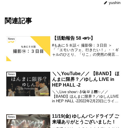
yushin
関連記事
【活動報告 58 📣✨】
News
#もあに５８話＜ 撮影⑭：３日目 ＞
「「エモいカフェ、行きたい！」・・ギ
ャルのひとり、「りこ」の突然の発言か
ら、事態はどんどん動いていきます☆り
こを演じる、村田さん。良かったっすね
ー・・。あの、バレンタイン編だと、体
育館であぐらかいてる子で...
＼＼YouTube／／ 【BAND】 ほ
News
んまに限界？／ゆしん LIVE in
HEP HALL -2
＼＼Live show✨🎻🎤🥁🎸🎹✨／／
【BAND】ほんまに限界？／ゆしんLIVE
in HEP HALL -22022年2月23日にライブ
をした映像を1曲ずつYouTubeに公開して
いきます！お楽しみに！#アルバムパス#
ゆしんNext✍️...
11/19(金) ゆしんバンドライブ ご
News
来場ありがとうございました！