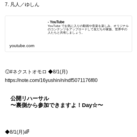
7. 凡人／ゆしん
- YouTube
YouTube でお気に入りの動画や音楽を楽しみ、オリジナル
のコンテンツをアップロードして友だちや家族、世界中の
人たちと共有しましょう。
youtube.com
🙂#ネクストオモロ ◆8/1(月)
https://note.com/16yushin/n/ndf5071176f80
公開リハーサル
〜裏側から参加できますよ！Day☆〜
◆8/1(月)🌈