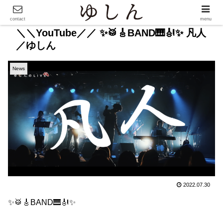
contact
menu
＼＼YouTube／／ ✨🥁🎸BAND🎹🎻✨ 凡人
／ゆしん
News
2022.07.30
✨🥁🎸BAND🎹🎻✨