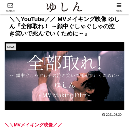
contact
menu
＼＼YouTube／／ MVメイキング映像 ゆし
ん『全部取れ！ ～顔中ぐしゃぐしゃの泣
き笑いで死んでいくために～』
News
2021.08.30
＼＼MVメイキング映像／／