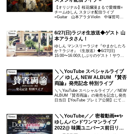
【オリジナル】桜花爛漫まるで愛燦燦=
チームゆしん スタジオ配信ライブ
=Guitar 山本アラタViolin 中塚哲司
Bass 仲郷流Vocal ゆしん#ゆしん#配
信ライブ#切り抜きーーー◆ゆしんバンド
ワンマンライブイン 味園ユニバース〜...
6/27(日)ラジオ生放送◆ゲスト 山
News
本アラタさん！
ゆしん マンスリーラジオ『やまかしたろ
か？ラジオ』《生放送》◆6/27(日)
15:00〜16:00久しぶりのゲスト！サウン
ドプロデューサー兼 エンジニアそして シ
ンガーソングライター♬ 山本アラタさん
ゆしんのアルバム『賛否両論』について
＼＼YouTube スペシャルライブ
News
ま...
／／ ゆしん NEW ALBUM 『賛否
両論』発売記念 特別ライブ
＼＼YouTube スペシャルライブ／／NEW
ALBUM『賛否両論』の発売を記念し発売
日当日【YouTube プレミア公開】にてス
ペシャルライブを配信します！！
◆12/2(水) 20:00スタート◆ゆしん NEW
ALBUM『賛否両論』発...
＼＼YouTube／／ 密着動画👀✨
News
ゆしんバンドワンマンライブ
2022@ 味園ユニバース前日リハ
ーサル密着動画①