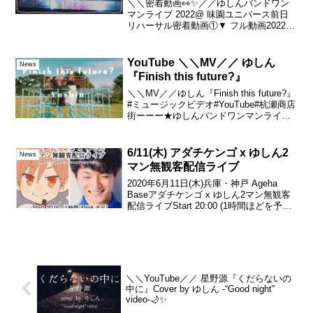
＼＼密着動画👀✨／／ゆしんバンドワン
マンライブ 2022@ 味園ユニバース前日
リハーサル密着動画①▼ フル動画2022年
12月6日(火)ゆしん バンドワンマンライブ
イン 味園ユニバース～言の葉を伝ふ～ よ
り#リハーサル#ドキュメンタリー#大...
YouTube ＼＼MV／／ ゆしん
News
『Finish this future?』
＼＼MV／／ゆしん『Finish this future?』
#ミュージックビデオ#YouTube#杭瀬商店
街ーーー★ゆしんバンドワンマンライブ
イン 味園ユニバース〜だいたい愛だっ
た〜🙂2023年 12月19日(火)🙂18 : 00
open...
6/11(木) アダチケンゴ x ゆしん‬‪2
News
マン無観客配信ライブ
‪2020年6月11日(木)‬‪兵庫・神戸 Ageha
Base‬‪アダチケンゴ x ゆしん‬‪2マン無観客
配信ライブStart 20:00 (1時間ほどを予定)‬
アダチケンゴさんのツイキャス アカウン
トにて↓‪‪料金 無料‬‪お茶爆などの...
＼＼YouTube／／ 星野源『くだらないの
中に』Cover by ゆしん -“Good night”
video-🌙✨