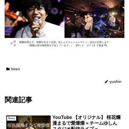
News
yushin
関連記事
YouTube 【オリジナル】 桜花爛
News
漫まるで愛燦燦 = チームゆしん
スタジオ配信ライブ =