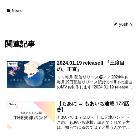
News
yushin
関連記事
2024.01.19 release‼︎ 『三度目
News
の、正直』
＼＼毎月 配信リリース🎧／／2024年も
毎月19日配信リリース続けます‼️その楽曲
のMVも制作します‼️2024.01.19 release‼︎
『三度目の、正直』・Sound engineer山
本アラタ・Vocalゆしん・Drumsさーさ...
【もあに → もあいち連載 172話
News
☝️】
もあいち １７２話＜ THE天津バンド ＞
この、もあいち連載。読んでくれてる方
は、知ってはるのでは？と思うんです
が、もあに連載というものからスタート
していて。2026年、元旦からずっと、毎