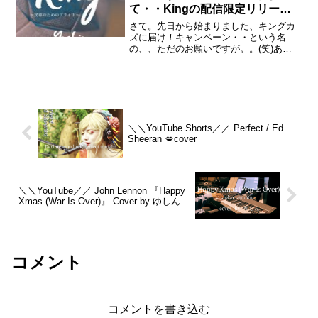
て・・Kingの配信限定リリース
です！(*´▽｀*)』
さて。先日から始まりました、キングカ
ズに届け！キャンペーン・・という名
の、、ただのお願いですが。。(笑)あ
の、、どなたか、、というか、、みんな
で、、この「King～民草のためのプライ
ド～」という曲を、カズに聴いて貰える
ように・・。して貰えな...
＼＼YouTube Shorts／／ Perfect / Ed
Sheeran 💋cover
＼＼YouTube／／ John Lennon 『Happy
Xmas (War Is Over)』 Cover by ゆしん
コメント
コメントを書き込む