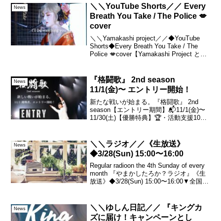
日連載が続いている・・んですね。当初
＼＼YouTube Shorts／／ Every
News
は「もあに連載」...
Breath You Take / The Police 💋
cover
＼＼Yamakashi project／／◆YouTube
Shorts◆Every Breath You Take / The
Police 💋cover【Yamakashi Project と
は？】ゆしん という 日本の男性の歌うた
いが...
『格闘歌』 2nd season
News
11/1(金)〜 エントリー開始！
新たな戦いが始まる。『格闘歌』 2nd
season【エントリー期間】📬11/1(金)〜
11/30(土)【優勝特典】🏆・活動支援100
万円分・TVタイアップ・動画出演【応募
資格】📖・歌が好きな人、本気で歌って
いる人なら誰でも（国籍・性別・プ...
＼＼ラジオ／／《生放送》
News
◆3/28(Sun) 15:00〜16:00
Regular radioon the 4th Sunday of every
month 『やまかしたろか？ラジオ』《生
放送》◆3/28(Sun) 15:00〜16:00▼全国か
ら聴くことができます。時間になったら
クリック♪アプリなどは不...
＼＼ゆしん日記／／ 『キングカ
News
ズに届け！キャンペーンとし