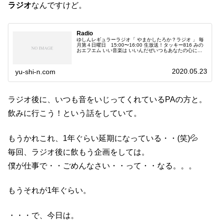
ラジオ
なんですけど。
Radio
ゆしんレギュラーラジオ「 やまかしたろか？ラジオ 」 毎
月第４日曜日 15:00〜16:00 生放送！タッキー816 みの
おエフエム いい音楽は いいんだぜいつもあなたの心にグ
ッドミュージックを！新旧洋邦 古今東西 問わず いい音
楽はいいん...
2020.05.23
yu-shi-n.com
ラジオ後に、いつも音をいじってくれているPAの方と。
飲みに行こう！という話をしていて。
もうかれこれ、1年ぐらい延期になっている・・(笑)💦
毎回、ラジオ後に飲もう企画をしては。
僕が仕事で・・ごめんなさい・・って・・なる。。。
もうそれが1年ぐらい。
・・・で、今日は。