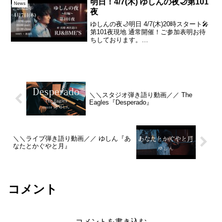
明日！4/7(木) ゆしんの夜🌙第101
News
夜
ゆしんの夜🌙明日 4/7(木)20時スタート🎤
第101夜現地 通常開催！ご参加表明お待
ちしております。
RJ&BME'S▼mailrjbmes_info@yahoo.co.j
p▼TEL0798-63-8018各SNSのDMやコメ
ントでも◎直前...
＼＼スタジオ弾き語り動画／／ The
Eagles『Desperado』
＼＼ライブ弾き語り動画／／ ゆしん『あ
なたとかぐやと月』
コメント
コメントを書き込む