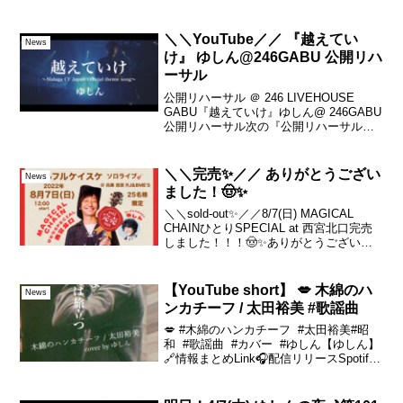
ロールスター／ゆしん3.雪と笑う／やま
かし4....
＼＼YouTube／／ 『越えてい
News
け』 ゆしん@246GABU 公開リハ
ーサル
公開リハーサル ＠ 246 LIVEHOUSE
GABU『越えていけ』ゆしん@ 246GABU
公開リハーサル次の『公開リハーサル』
は？今週！木曜日！🙂公開リハーサル
🙂〜裏側から参加できますよ！Day☆〜
📌2022年10月13日(木)＠ 大...
＼＼完売✨／／ ありがとうござい
News
ました！🤠✨
＼＼sold-out✨／／8/7(日) MAGICAL
CHAINひとりSPECIAL at 西宮北口完売
しました！！！🤠✨ありがとうございま
した！！✨キャンセル待ちに関しまして
はこちらからご連絡ください。※キャン
セルが全く出ない可能性もご...
【YouTube short】 💋 木綿のハ
News
ンカチーフ / 太田裕美 #歌謡曲
💋 #木綿のハンカチーフ #太田裕美#昭
和 #歌謡曲 #カバー #ゆしん【ゆしん】
🔗情報まとめLink🎧配信リリースSpotify,
Apple music and more🎥MVまとめ
Original song MUSIC VID...