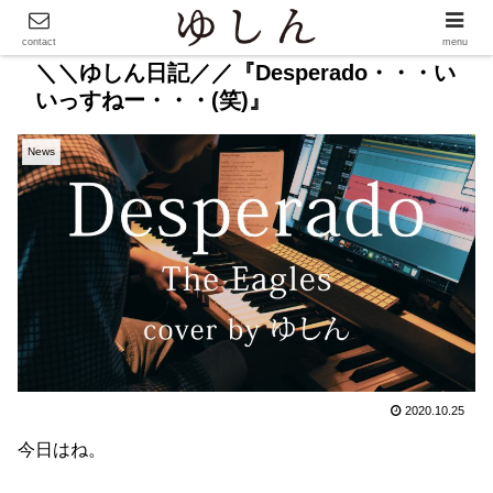
contact
menu
＼＼ゆしん日記／／『Desperado・・・い
いっすねー・・・(笑)』
News
2020.10.25
今日はね。