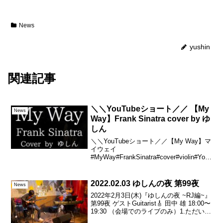
News
yushin
関連記事
＼＼YouTubeショート／／ 【My
News
Way】Frank Sinatra cover by ゆ
しん
＼＼YouTubeショート／／【My Way】マ
イウェイ
#MyWay#FrankSinatra#cover#violin#You
Tube#ShortsRJ&BME’Sライブ前 リハー
サルにて。後日、フルバージョン公開予
定。🎻 中塚哲司🎸 田...
2022.02.03 ゆしんの夜 第99夜
News
2022年2月3日(木)『ゆしんの夜 ~RJ編~』
第99夜 ゲストGuitarist🎸 田中 雄 18:00〜
19:30 （会場でのライブのみ）1.ただいま
のうた／ゆしん2.よみがえれ！ロックン