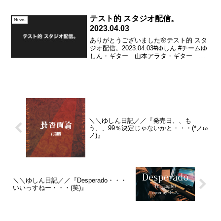
スタライブ 毎日配信中！2/23(水) @ 梅田
HEP HALLでのライブまで、毎日 インス
タグラムでライブ...
テスト的 スタジオ配信。
News
2023.04.03
ありがとうございました🌸テスト的 スタ
ジオ配信。2023.04.03#ゆしん #チームゆ
しん・ギター 山本アラタ・ギター
nero・ベース ホンマヒデアキ・カホ
ン 下野尻高明・ボーカル ゆしんこの
チームで👇こちらに出演！◆『中之島春
の文化祭...
＼＼ゆしん日記／／『発売日、、も
う、、99％決定じゃないかと・・・(*ノω
ノ)』
＼＼ゆしん日記／／『Desperado・・・
いいっすねー・・・(笑)』