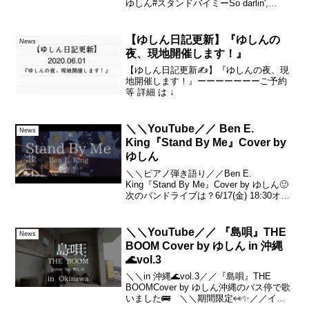
ゆしん#スタンドバイミーSo darlin',
darlin'Stand by me, oh, stand by me...
‪【ゆしん日記更新】『ゆしんの
News
夜、現地開催します！』
‪【ゆしん日記更新✍️】『ゆしんの夜、現
地開催します！』‬ーーーーーーーご予約
等 詳細 は ↓
＼＼YouTube／／ Ben E.
News
King『Stand By Me』Cover by
ゆしん
＼＼ピアノ弾き語り／／Ben E.
King『Stand By Me』Cover by ゆしん🙂
次のバンドライブは？6/17(金) 18:30オー
プン19:00 スタート@ ESAKA MUSE🙂
次の弾き語りライブは？ 6/2(木) 20:...
＼＼YouTube／／ 『島唄』THE
News
BOOM Cover by ゆしん in 沖縄
🌊vol.3
＼＼in 沖縄🌊vol.3／／『島唄』THE
BOOMCover by ゆしん沖縄のバス停で歌
いました🚌 ＼＼期間限定👀✨／／イン