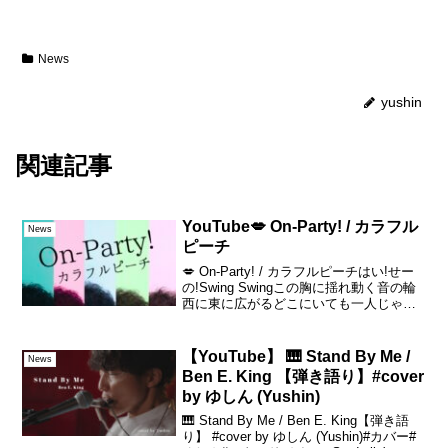
News
yushin
関連記事
YouTube💋 On-Party! / カラフル
News
ピーチ
💋 On-Party! / カラフルピーチはい!せー
の!Swing Swingこの胸に揺れ動く音の輪
西に東に広がるどこにいても一人じゃな
いさ#カラフルピーチ #からぴち #歌って
みた #OnParty
【YouTube】 🎹 Stand By Me /
News
Ben E. King 【弾き語り】#cover
by ゆしん (Yushin)
🎹 Stand By Me / Ben E. King【弾き語
り】 #cover by ゆしん (Yushin)#カバー#