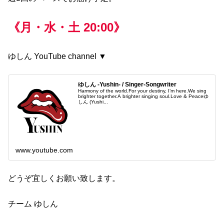
《月・水・土 20:00》
ゆしん YouTube channel ▼
ゆしん -Yushin- / Singer-Songwriter
Harmony of the world.For your destiny, I’m here.We sing
brighter together.A brighter singing soul.Love & Peaceゆ
しん (Yushi...
www.youtube.com
どうぞ宜しくお願い致します。
チーム ゆしん