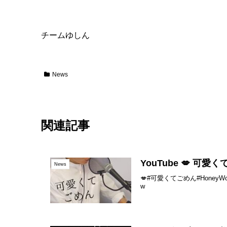
チームゆしん
News
関連記事
YouTube 💋 可愛く
News
💋#可愛くてごめん#Hone
w