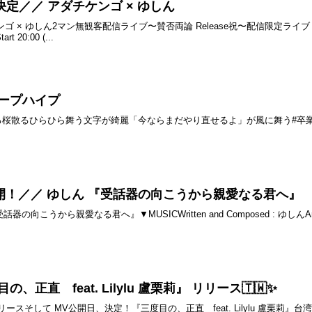
定／／ アダチケンゴ × ゆしん
チケンゴ × ゆしん2マン無観客配信ライブ〜賛否両論 Release祝〜配信限定ライブ
20:00 (...
 クリープハイプ
散る桜散るひらひら舞う文字が綺麗「今ならまだやり直せるよ」が風に舞う#卒業
V公開！／／ ゆしん 『受話器の向こうから親愛なる君へ』
から親愛なる君へ』▼MUSICWritten and Composed : ゆしんArrange , Rec
、正直 feat. Lilylu 盧栗莉』 リリース🇹🇼✨
ースそして MV公開日、決定！『三度目の、正直 feat. Lilylu 盧栗