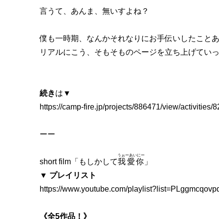
言うて、あんま、無いすよね？
僕も一時期、なんかそれなりにお手伝いしたこと
リアルにこう、そもそものページを立ち上げてい
続き
は▼
https://camp-fire.jp/projects/886471/view/activitie
ーー
うぉーあいにー
short film「もしかして
我愛你
」
▼ プレイリスト
https://www.youtube.com/playlist?list=PLggmcq
《全5作品！》