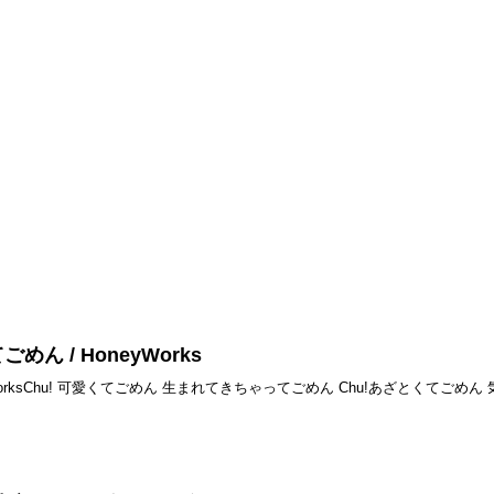
てごめん / HoneyWorks
yWorksChu! 可愛くてごめん 生まれてきちゃってごめん Chu!あざとくてご