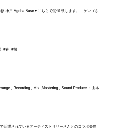
 @ 神戸 Ageha Base▼こちらで開催 致します。 ケンゴさ
 #春 #桜
ording , Mix ,Mastering , Sound Produce ：山本
莉』台湾で活躍されているアーティストリリーさんとのコラボ楽曲