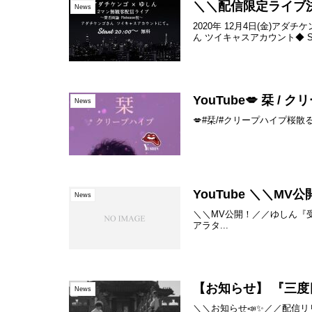
＼＼配信限定ライブ決
News
2020年 12月4日(金)アダ
ん ツイキャスアカウント◆ Start 
YouTube💋 栞 /
News
💋#栞/#クリープハイプ桜
YouTube ＼＼M
News
＼＼MV公開！／／ゆしん『受話器の向こう
アラタ...
【お知らせ】 『三度目の
News
＼＼お知らせ📣✨／／配信リリ