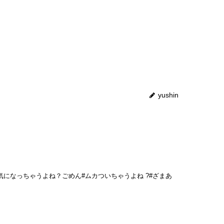
yushin
めん 気になっちゃうよね？ごめん#ムカついちゃうよね ?#ざまあ