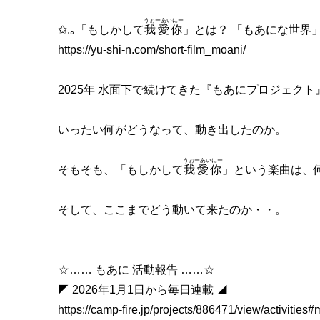
うぉーあいにー
✩.｡「もしかして
我愛你
」とは？ 「もあにな世界」っ
https://yu-shi-n.com/short-film_moani/
2025年 水面下で続けてきた『もあにプロジェクト
いったい何がどうなって、動き出したのか。
うぉーあいにー
そもそも、「もしかして
我愛你
」という楽曲は、
そして、ここまでどう動いて来たのか・・。
☆…… もあに 活動報告 ……☆
◤ 2026年1月1日から毎日連載 ◢
https://camp-fire.jp/projects/886471/view/activities