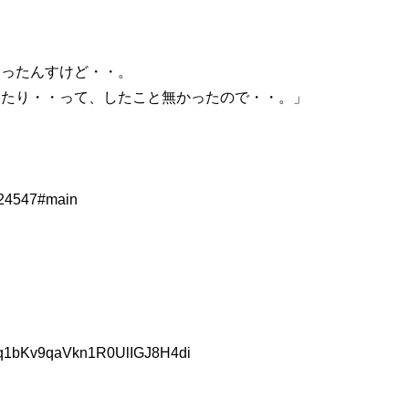
あったんすけど・・。
ったり・・って、したこと無かったので・・。」
s/824547#main
ovpq1bKv9qaVkn1R0UlIGJ8H4di