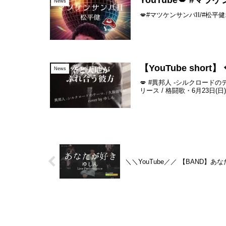
YouTube💋 #マツケ
News
💋#マツケンサンバII/#
【YouTube sho
News
💋 #異邦人 -シルクロードの
リース / 格闘歌・6月23日(日)
＼＼YouTube／／ 【BAND】あなた