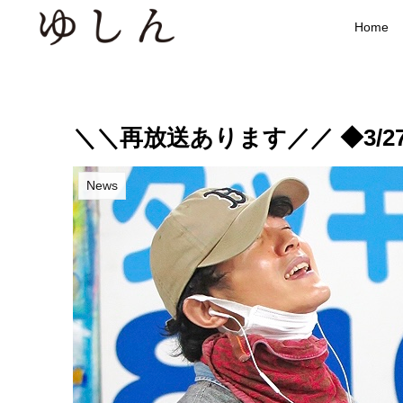
Home
＼＼再放送あります／／ ◆3/27(日) 
News