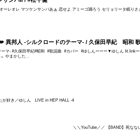
ンサンバII / #松平健
松平健オーレオレ マツケンサンバあぁ 恋せよ アミーゴ踊ろう セリョリータ眠り
rt】 💋 異邦人 -シルクロードのテーマ- / 久保田早紀 昭和
テーマ- #久保田早紀#昭和 #歌謡曲 #カバー #ゆしんーーー▼ゆしん lit.li
→ やまかした...
が好き／ゆしん LIVE in HEP HALL -4
＼＼YouTube／／ 【BAND】死なない／