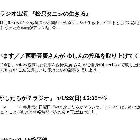
1:00 ラジオ出演 『松原タニシの生きる』
年11月6日(水)21:00放送ラジオ関西『松原タニシの生きる』ゲストとして出
e※21時になったら動画がアップ🙌#松...
います／／西野亮廣さんが ゆしんの投稿を取り上げて
今朝、noteへ投稿した記事を西野亮廣 さん がご自身のFacebookで取
なかなか こんな風にいち 歌うたいの記事を取り上げ...
たろか？ラジオ』 ✨1/22(日) 15:00〜✨
ｖ━━━╯毎月第4 日曜日『やまかしたろか？ラジオ』＼＼今年はじめの放送／／
だくことが出来ます🎧時間がきたら▼再放送は① 1...