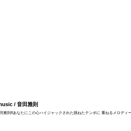
e music / 音田雅則
e music#音田雅則#あなたにこの心ハイジャックされた跳ねたテンポに 重ねるメロディー絡