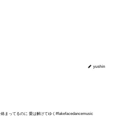
yushin
まってるのに 愛は解けてゆく#fakefacedancemusic