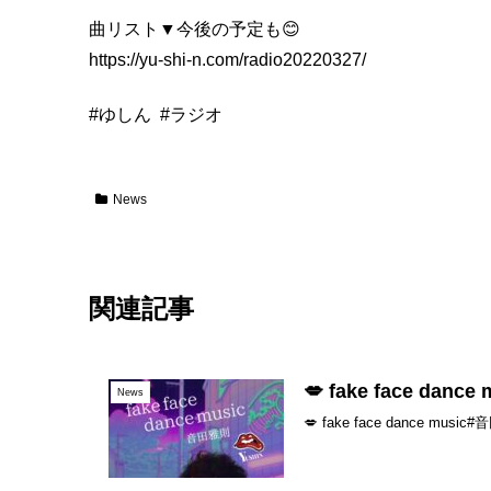
曲リスト▼今後の予定も😊
https://yu-shi-n.com/radio20220327/
#ゆしん
#ラジオ
News
関連記事
💋 fake face danc
News
💋 fake face danc