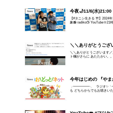
今夜🌙11/6(水)2
News
【#タニシ生きる ⛩】2024
象📻 radiko📺 YouTub
＼＼ありがとうござ
News
＼＼ありがとうございます／／
ト欄がさらに あたたかい。。
今年はじめの 『やまかし
News
╭━━━━━╮ ラジオ✨╰━
も どちらからでもお聴きいた