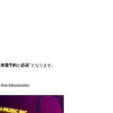
“
来場予約
が
必須
”となります。
-live-tokusessho