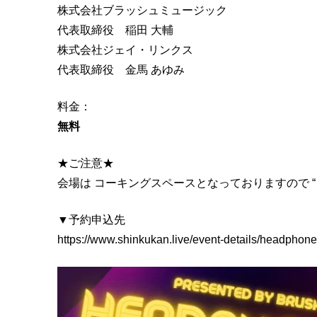
O
株式会社ブラッシュミュージック
N
代表取締役 稲田 大輔
E
株式会社ジェイ・リンクス
L
代表取締役 金馬 あゆみ
I
V
料金：
E
無料
★ご注意★
会場は コーキングスペースとなっておりますので 
▼予約申込先
https://www.shinkukan.live/event-details/headphone