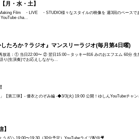
配信【月・水・土】
king Film ・LIVE ・STUDIO様々なスタイルの映像を 週3回のペースでお
ube cha...
かしたろか？ラジオ』マンスリーラジオ(毎月第4日曜)
:00再放送：① 当日22:00〜 ② 翌日15:00～タッキー816 みのおエフエム
り(生演奏)でお応えしながら...
！
我愛你」【第三弾】- 優衣とのぞみ編 -◆3/3(火) 19:00 公開！ゆしんYouT
配信】
ぎょうざ\＼19:00〜19:30（30分予定）YouTubeライブ配信🎥