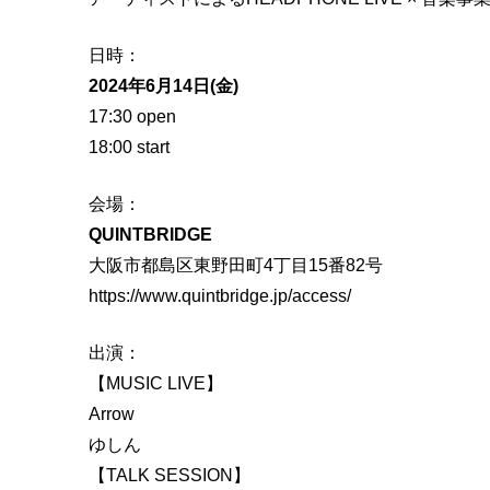
I
C
日時：
p
2024年6月14日(金)
r
17:30 open
e
18:00 start
s
e
会場：
n
QUINTBRIDGE
t
大阪市都島区東野田町4丁目15番82号
s
https://www.quintbridge.jp/access/
H
E
出演：
A
【MUSIC LIVE】
D
Arrow
P
ゆしん
H
【TALK SESSION】