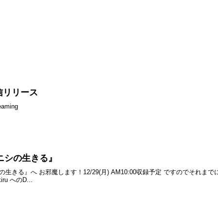
信リリース
aming
ニシの生きる』
生きる』へ お邪魔します！12/29(月) AM10:00収録予定 ですのでそれ
ikiru へのD...