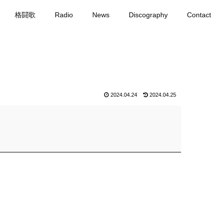
格闘歌
Radio
News
Discography
Contact
2024.04.24
2024.04.25