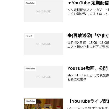
▼YouTube 定期
YouTube
＼＼定期配信／／ ・MV ・Ma
しくお願い致します！ゆしん YouT
◆(再放送②)『やま
ラジオ
毎月 第4日曜 15:00～16
エスト頂いた曲にピアノ弾き語
YouTube動画、公開
YouTube
short film「もしかして
もあにな世界
【YouTubeライブ
YouTube
/／💁🏻‍♂️らいぶ @ すたぢお