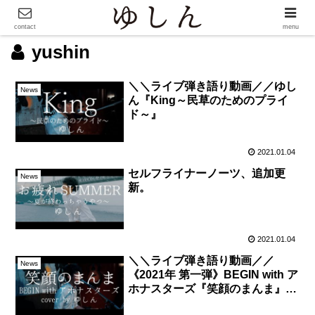
contact
menu
yushin
＼＼ライブ弾き語り動画／／ゆし
News
ん『King～民草のためのプライ
ド～』
2021.01.04
セルフライナーノーツ、追加更
News
新。
2021.01.04
＼＼ライブ弾き語り動画／／
News
《2021年 第一弾》BEGIN with ア
ホナスターズ『笑顔のまんま』
Cover by ゆしん