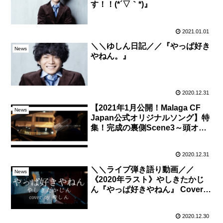
す！！(*´▽｀*)』
2021.01.01
＼＼ゆしん日記／／『やっぱ好き
News
やねん。』
2020.12.31
【2021年1月公開！Malaga CF
News
Japan公式オリジナルソング】特
集！完成の裏側Scene3～頭オカ
シイ人たち～
2020.12.31
＼＼ライブ弾き語り動画／／
News
《2020年ラスト》やしきたかじ
ん『やっぱ好きやねん』 Cover
by ゆしん
2020.12.30