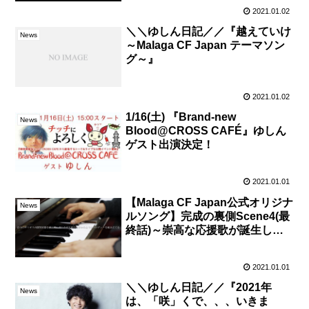
2021.01.02
＼＼ゆしん日記／／『越えていけ
News
～Malaga CF Japan テーマソン
グ～』
2021.01.02
1/16(土) 『Brand-new
News
Blood@CROSS CAFÉ』ゆしん
ゲスト出演決定！
2021.01.01
【Malaga CF Japan公式オリジナ
News
ルソング】完成の裏側Scene4(最
終話)～崇高な応援歌が誕生した
瞬間～
2021.01.01
＼＼ゆしん日記／／『2021年
News
は、「咲」くで、、、いきま