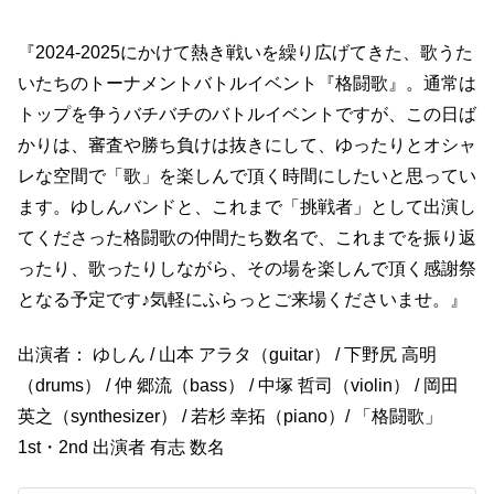
『2024-2025にかけて熱き戦いを繰り広げてきた、歌うた
いたちのトーナメントバトルイベント『格闘歌』。通常は
トップを争うバチバチのバトルイベントですが、この日ば
かりは、審査や勝ち負けは抜きにして、ゆったりとオシャ
レな空間で「歌」を楽しんで頂く時間にしたいと思ってい
ます。ゆしんバンドと、これまで「挑戦者」として出演し
てくださった格闘歌の仲間たち数名で、これまでを振り返
ったり、歌ったりしながら、その場を楽しんで頂く感謝祭
となる予定です♪気軽にふらっとご来場くださいませ。』
出演者： ゆしん / 山本 アラタ（guitar） / 下野尻 高明
（drums） / 仲 郷流（bass） / 中塚 哲司（violin） / 岡田
英之（synthesizer） / 若杉 幸拓（piano）/ 「格闘歌」
1st・2nd 出演者 有志 数名