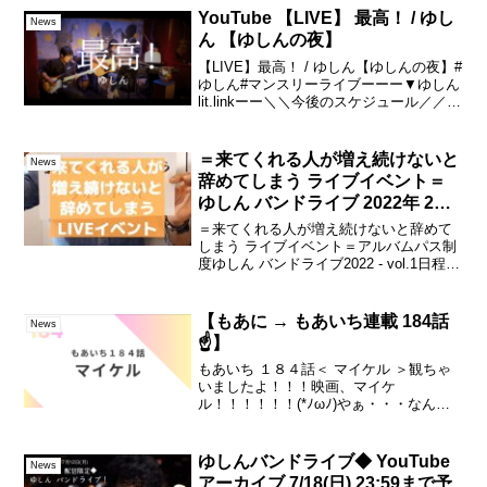
配...
YouTube 【LIVE】 最高！ / ゆし
News
ん 【ゆしんの夜】
【LIVE】最高！ / ゆしん【ゆしんの夜】#
ゆしん#マンスリーライブーーー▼ゆしん
lit.linkーー＼＼今後のスケジュール／／・
12月24日(日) → やまかしたろか？ラジ
オ・1月4日(木) → ゆしんの夜 122夜◆毎
月第1木曜『ゆ...
＝来てくれる人が増え続けないと
News
辞めてしまう ライブイベント＝
ゆしん バンドライブ 2022年 2月
23日(水・祝)18:00 スタート
＝来てくれる人が増え続けないと辞めて
しまう ライブイベント＝アルバムパス制
度ゆしん バンドライブ2022 - vol.1日程：
2022年 2月23日(水・祝)時間：17:15 オー
プン／18:00 スタート料金：入場料 無料
(アルバムパス制...
【もあに → もあいち連載 184話
News
☝️】
もあいち １８４話＜ マイケル ＞観ちゃ
いましたよ！！！映画、マイケ
ル！！！！！！(*ﾉωﾉ)やぁ・・・なんと
言うのか・・・。ちょっと、感想がまと
まらないので・・ちょっと、改めて書い
てみようかな・・とも、思うんですけれ
ゆしんバンドライブ◆ YouTube
News
ど・・。どう・・言って...
アーカイブ 7/18(日) 23:59まで予