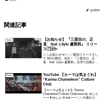
yushin
関連記事
【お知らせ】 『三度目の、正
News
直 feat. Lilylu 盧栗莉』 リリー
ス🇹🇼✨
＼＼お知らせ📣✨／／配信リリースそし
て MV公開日、決定！『三度目の、正
直 feat. Lilylu 盧栗莉』台湾で活躍され
ているアーティストリリーさんとのコラ
ボ楽曲がついにリリースとなります🇹🇼
2025年【6/25(水)】MV公開💡【7/...
YouTube 【カーマは気まぐれ】
News
“Karma Chameleon” Culture
Club
【カーマは気まぐれ】“Karma
Chameleon”Culture Clubcover by ゆしん
ーー▼ゆしん lit.linkーー＼＼今後のスケ
ジュール／／・6月25日(日) →やまかした
ろか？ラジオ・6月25日(日) → 弾き語り