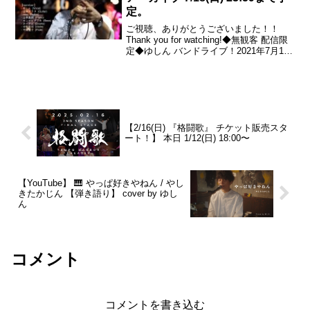
定。
ご視聴、ありがとうございました！！
Thank you for watching!◆無観客 配信限
定◆ゆしん バンドライブ！2021年7月12
日(月) 20:00〜“Yushin Band Live!”ーーー
【member】・ゆしん (Voc...
【2/16(日) 『格闘歌』 チケット販売スタ
ート！】 本日 1/12(日) 18:00〜
【YouTube】 🎹 やっぱ好きやねん / やし
きたかじん 【弾き語り】 cover by ゆし
ん
コメント
コメントを書き込む