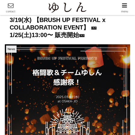
contact
menu
3/19(水) 【BRUSH UP FESTIVAL x
COLLABORATION EVENT】 🎫
1/25(土)13:00〜 販売開始🎫
News