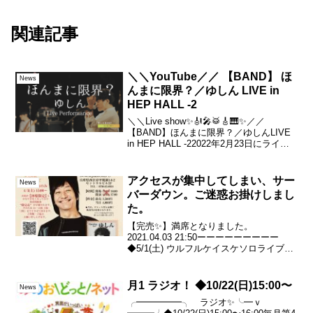
関連記事
＼＼YouTube／／ 【BAND】 ほ
News
んまに限界？／ゆしん LIVE in
HEP HALL -2
＼＼Live show✨🎻🎤🥁🎸🎹✨／／
【BAND】ほんまに限界？／ゆしんLIVE
in HEP HALL -22022年2月23日にライブ
をした映像を1曲ずつYouTubeに公開して
いきます！お楽しみに！#アルバムパス#
ゆしんNext✍️...
アクセスが集中してしまい、サー
News
バーダウン。ご迷惑お掛けしまし
た。
【完売✨】満席となりました。
2021.04.03 21:50ーーーーーーーーー
◆5/1(土) ウルフルケイスケソロライブ＠
西宮北口 RJ&BME’S本日のご予約の件。
15:00予約開始と同時にアクセスが過剰に
集中してしまいサーバーが一時的に...
月1 ラジオ！ ◆10/22(日)15:00〜
News
╭━━━━━╮ ラジオ✨╰━ｖ