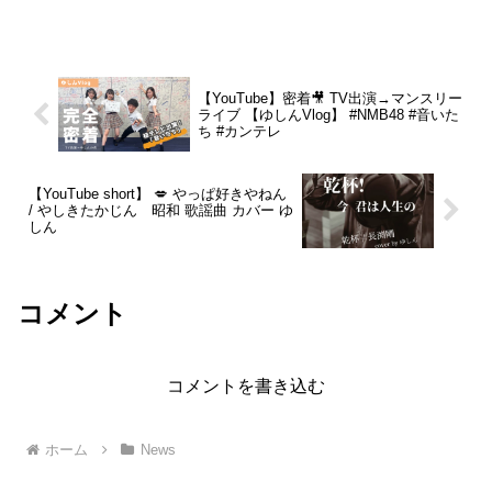
チャージ 500円（ご飲食代 別途必要）会
場：RJ&BME’S兵庫県 西宮市 甲風園
1-...
【YouTube】密着🎥 TV出演→マンスリー
ライブ 【ゆしんVlog】 #NMB48 #音いた
ち #カンテレ
【YouTube short】 💋 やっぱ好きやねん
/ やしきたかじん 昭和 歌謡曲 カバー ゆ
しん
コメント
コメントを書き込む
ホーム
News