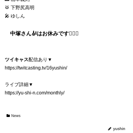
🥁 下野尻高明
🎤 ゆしん
中塚さん🎻はお休みです💁🏻‍♂️
ツイキャス
配信あり▼
https://twitcasting.tv/16yushin/
ライブ詳細▼
https://yu-shi-n.com/monthly/
News
yushin