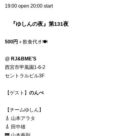
19:00 open 20:00 start
『ゆしんの夜』第131夜
500円
＋飲食代🥤🍽️
@
RJ&BME’S
西宮市甲風園1-6-2
セントラルビル3F
【ゲスト】
のんぺ
【チームゆしん】
🎸 山本アラタ
🎸 田中雄
🎹 山本義則