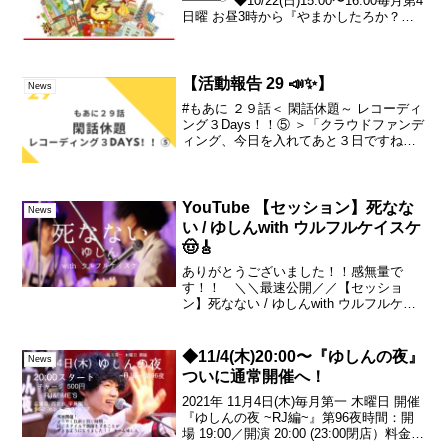
━━━╯◆10/22(日)15:00〜16:00毎月第4
日曜 お昼3時から『やまかしたろか？ラ
ジオ』@tackey816時間になったら▼こち
らからネット環境さえあればどなたでも
無料でお聴き頂けます🎧#ゆしん ...
【活動報告 29 📣✨】
News
#もあに ２９話＜ 閑話休題～ レコーディ
ング３Days！！⑤ ＞「クラウドファンデ
ィング、今日を入れてあと３日ですね！
やー、、既に感慨深い・・・。何
が？・・って感じではありますけど・・
(笑)少なくとも、クラファンを始めたこと
で、「もあにプ...
YouTube 【セッション】死なな
News
い / ゆしんwith ウルフルケイスケ
🤠🎸
ありがとうございました！！感無量で
す！！ ＼＼最速公開／／【セッショ
ン】死なない / ゆしんwith ウルフルケイ
スケ🤠🎸#ゆしん #ウルフルケイスケ#タ
ニシ生きるーー▼ゆしん lit.linkーー＼＼
今後のスケジュール／／・7月19日(水...
◆11/4(木)20:00〜『ゆしんの夜』
News
ついに通常開催へ！
2021年 11月4日(木)毎月第一 木曜日 開催
『ゆしんの夜 ~RJ編~』第96夜時間：開
場 19:00／開演 20:00 (23:00閉店）料金：