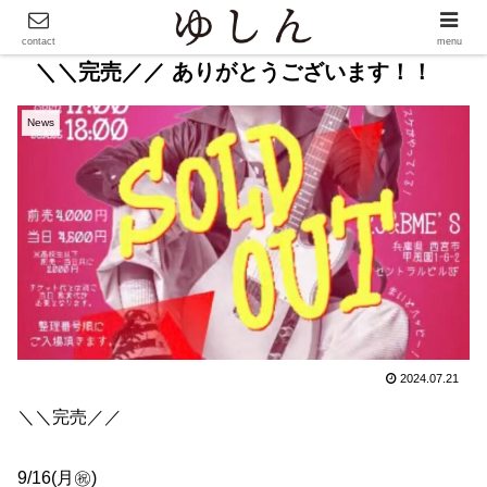
contact
menu
＼＼完売／／ ありがとうございます！！
News
2024.07.21
＼＼完売／／
9/16(月㊗️)