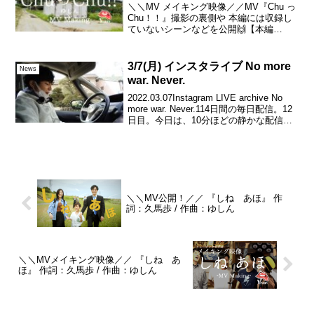
＼＼MV メイキング映像／／MV『Chu っ
Chu！！』撮影の裏側や 本編には収録し
ていないシーンなどを公開🙌【本編
10/19(土) 公開予定です😘】#ゆしん#ミュ
ージックビデオ#YouTube#メイキング
#MV#Making2024....
3/7(月) インスタライブ No more
News
war. Never.
2022.03.07Instagram LIVE archive No
more war. Never.114日間の毎日配信。12
日目。今日は、10分ほどの静かな配信と
なりましたが、歌は 2曲、歌わせて頂き
ました。また、お時間が取れた際に...
＼＼MV公開！／／ 『しね あほ』 作
詞：久馬歩 / 作曲：ゆしん
＼＼MVメイキング映像／／ 『しね あ
ほ』 作詞：久馬歩 / 作曲：ゆしん