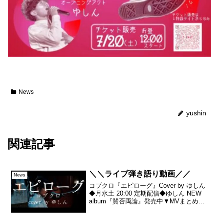
News
yushin
関連記事
＼＼ライブ弾き語り動画／／
News
コブクロ『エピローグ』Cover by ゆしん
◆月水土 20:00 定期配信◆ゆしん NEW
album『賛否両論』発売中▼MVまとめ
▼Every Monday, Wednesday,
SaturdayRegular posting at ...