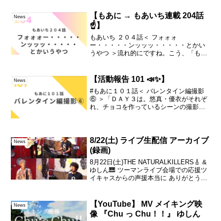
【もあに → もあいち連載 204話
News
☝️】
もあいち ２０４話＜ フォォォ
ー・・・・・ンッッッ・・・・・とかい
うやつ ＞流れ的にですね。こう、「もし
かして我愛你」のね。その、ゆしん楽曲
の、「 もしかして我愛你 」の。ＭＶ撮
影、スタートしたんすよ～☆言うて。そ
【活動報告 101 📣✨】
News
こから、なんとなく、それ関...
#もあに１０１話＜ バレンタイン編撮影
⑥ ＞「ＤＡＹ３は。悠真・優衣がそれぞ
れ、チョコを作っているシーンの撮影☆
悠真は、スタジオ撮影☆優衣はaxis.松下
さんご自宅での撮影♪悠真の方は、SNS組
から冨永さんが、悠真のお姉ちゃん役と
して参加し...
8/22(土) ライブ生配信 アーカイブ
News
(録画)
8月22日(土)THE NATURALKILLERS🎸 &
ゆしん🎹 ツーマンライブ‬会場での応援ツ
イキャスからの声援本当に ありがとうご
ざいました‼️いつもライブではアンケート
をお渡しさせて頂くのですが今回は、な
んと御来場くださった方全員...
【YouTube】 MV メイキング映
News
像 『Chu っ Chu！！』 ゆしん