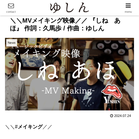
contact
menu
＼＼MVメイキング映像／／ 『しね あ
ほ』 作詞：久馬歩 / 作曲：ゆしん
News
2024.07.24
＼＼#
メイキング
／／