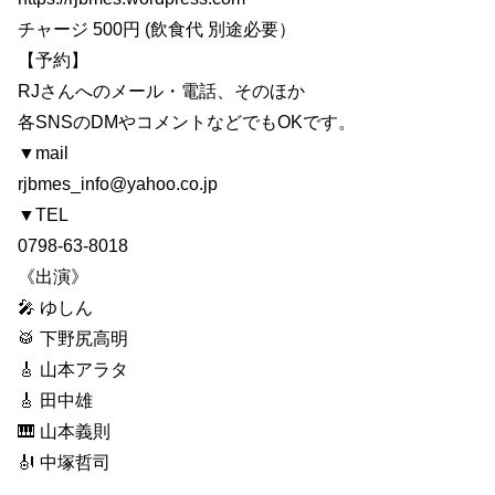
チャージ 500円 (飲食代 別途必要）
【予約】
RJさんへのメール・電話、そのほか
各SNSのDMやコメントなどでもOKです。
▼mail
rjbmes_info@yahoo.co.jp
▼TEL
0798-63-8018
《出演》
🎤 ゆしん
🥁 下野尻高明
🎸 山本アラタ
🎸 田中雄
🎹 山本義則
🎻 中塚哲司