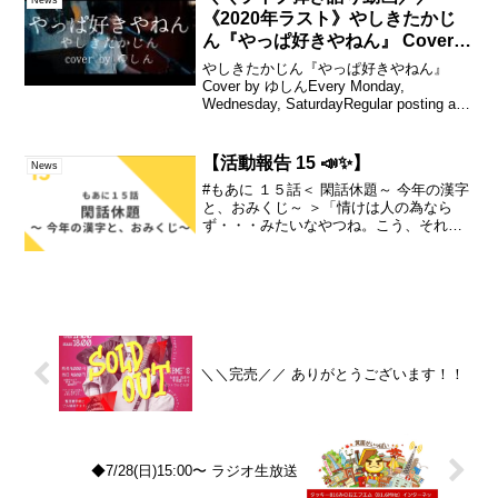
《2020年ラスト》やしきたかじ
ん『やっぱ好きやねん』 Cover
by ゆしん
やしきたかじん『やっぱ好きやねん』
Cover by ゆしんEvery Monday,
Wednesday, SaturdayRegular posting at 8
pmSubscribe to my channel♪———2020
年10月...
【活動報告 15 📣✨】
News
#もあに １５話＜ 閑話休題～ 今年の漢字
と、おみくじ～ ＞「情けは人の為なら
ず・・・みたいなやつね。こう、それは
誤用だよ！みたいな☆人に情けをかける
のは、回りまわって自分に還ってくるか
ら、いいよ。人に情けをかけるのは、そ
の人の為にならない...
＼＼完売／／ ありがとうございます！！
◆7/28(日)15:00〜 ラジオ生放送