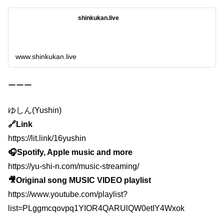
shinkukan.live
www.shinkukan.live
ーーー
ゆしん(Yushin)
🔗Link
https://lit.link/16yushin
🎧Spotify, Apple music and more
https://yu-shi-n.com/music-streaming/
🎥Original song MUSIC VIDEO playlist
https://www.youtube.com/playlist?
list=PLggmcqovpq1YIOR4QARUlQW0etIY4Wxok