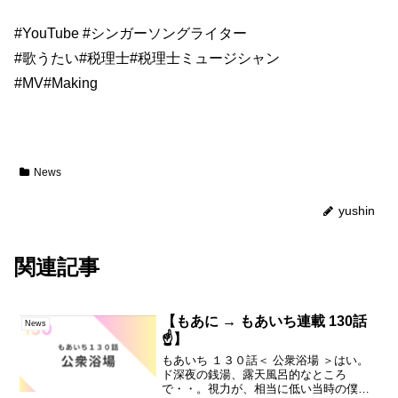
#YouTube
#シンガーソングライター
#歌うたい
#税理士
#税理士ミュージシャン
#MV
#Making
News
yushin
関連記事
【もあに → もあいち連載 130話
News
☝️】
もあいち １３０話＜ 公衆浴場 ＞はい。
ド深夜の銭湯、露天風呂的なところ
で・・。視力が、相当に低い当時の僕