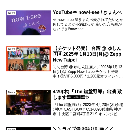
（あ、今はもっと低いすけど、今ならコ
ンタクトしてるはず・・）は。目の前
で、どうやらとてもニコニコしてこっち
YouTube💋 now-i-see / きょんぺ
News
を見てるっぽい方に対して・・...
💋 now-i-see /#きょんぺ愛されてたいとか
何してるとか不満ばっか 空いた穴も塞が
ないでさ#nowisee
【チケット発売】 台湾 @ ゆしん
News
🇹🇼 2025年 1月13日(月)@ Zepp
New Taipei
＼＼台湾 @ ゆしん🇹🇼／／2025年1月13
日(月)@ Zepp New Taipeiチケット発売
中！①VIP6,000円 / 1,200元オフィシャル
Tシャツ優先リストバンド付き②一般チケ
ット4,000円 / 800元イープラス(日本)...
4/20(木)『The 鍵盤野郎』出演 致
News
します🎹🎹🎹🎹✨
『The 鍵盤野郎』2023年 4月20日(木)会場
: 神戸 CASHBOX〒651-0093兵庫県 神戸
市 中央区二宮町4丁目21-9 オレンジビル
1F出演 : ゆしん / 松中啓憲 / 名迫僚太 /
山本義則開場18:30 開演19:...
＼＼ライブ弾き語り動画／／
News