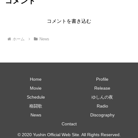
コメント
コメントを書き込む
ホーム
News
Home
Profile
Movie
Release
Schedule
ゆしんの夜
格闘歌
Radio
News
Discography
Contact
© 2020 Yushin Official Web Site. All Rights Reserved.