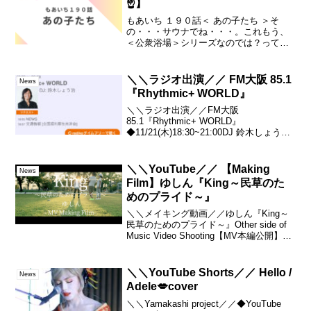
☝️】
もあいち １９０話＜ あの子たち ＞そ
の・・・サウナでね・・・。これもう、
＜公衆浴場＞シリーズなのでは？ってい
う気もしますが・・(笑)でも、あれっす
ね。僕、テレビを基本、見ないの
で・・。テレビでこんなん見ました・・
＼＼ラジオ出演／／ FM大阪 85.1
News
って話をすると、それはもう...
『Rhythmic+ WORLD』
＼＼ラジオ出演／／FM大阪
85.1『Rhythmic+ WORLD』
◆11/21(木)18:30~21:00DJ 鈴木しょう治
ゆしん ゲスト出演19:00頃から 10分ほど
の出演予定
＼＼YouTube／／ 【Making
News
Film】ゆしん『King～民草のた
めのプライド～』
＼＼メイキング動画／／ゆしん『King～
民草のためのプライド～』Other side of
Music Video Shooting【MV本編公開】・
Drama ver. → 9/15(水)・Soro ver. →
9/18(土)『キングカ...
＼＼YouTube Shorts／／ Hello /
News
Adele💋cover
＼＼Yamakashi project／／◆YouTube