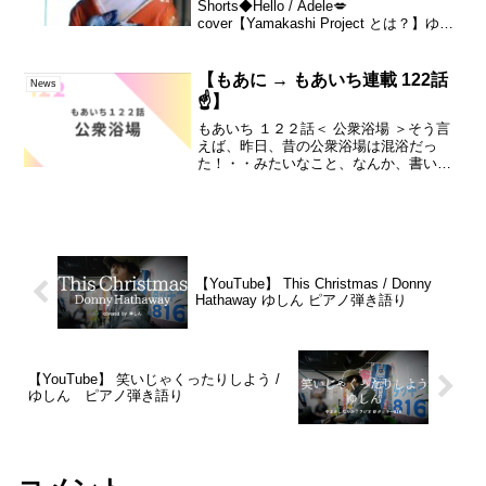
Shorts◆Hello / Adele💋
cover【Yamakashi Project とは？】ゆし
ん という 日本の男性の歌うたいが 世界
を元気にすべく 花魁の格好をして 歌う...
【もあに → もあいち連載 122話
News
☝️】
もあいち １２２話＜ 公衆浴場 ＞そう言
えば、昨日、昔の公衆浴場は混浴だっ
た！・・みたいなこと、なんか、書いて
ましたけれど・・・(￣▽￣;)公衆浴場の
話となると、僕はもう、思い出がいっぱ
いあるんですよねー・・。過去のブログ
なり、色んなとこで...
【YouTube】 This Christmas / Donny
Hathaway ゆしん ピアノ弾き語り
【YouTube】 笑いじゃくったりしよう /
ゆしん ピアノ弾き語り