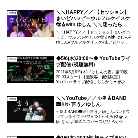
しましたが、、やはり、今日の分からス
トップ・・と、させて頂きます・・
m(__)m上げられる動画の素材は、実は10
＼＼HAPPY／／ 【セッション】
News
曲以上撮れ...
まいどハッピーウルフルケイスケ
🤠🎸with ゆしん ＼＼迷ったらや
る／／
＼＼HAPPY／／【セッション】まいどハ
ッピーウルフルケイスケ🤠🎸with ゆしん#
ゆしん#ウルフルケイスケ#まいどハッピ
ー#みんなハッピー#迷ったらやる2023年
7月9日(日)MAGICAL CHAIN ひとり
SPECIALat 西宮北...
◆5/6(木)20:00〜◆ YouTubeライ
News
ブ配信 (視聴無料)
2021年5月6日(木)『ゆしんの夜』第90夜
20:00スタート【無観客・配信限定】
YouTube ライブ配信こちらから▼ぜひ、
当日までにYouTubeチャンネル登録、ま
た、ベル🔔マークから通知設定をお願い
します♪視聴は無料。(スパチャさせ...
＼＼YouTube／／ ✨🥁🎸BAND
News
🎹🎻✨ 言う／ゆしん
✨🥁🎸BAND🎹🎻✨言う／ゆしんバンドワ
ンマンライブ 2022🎸12月6日(火)🥁@ 大
阪 なんば 味園ユニバースぜひ 今から ご
予定を空けておいてくださいませ✨スペ
シャルなライブショウをお届けします
✨ 🙂弾き語りライブ ◆9/1(木) 毎...
◆1/6(木) 2022年 初ライブ🎍ゆし