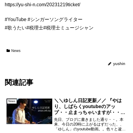
https://yu-shi-n.com/20231219ticket/
#YouTube
#シンガーソングライター
#歌うたい
#税理士
#税理士ミュージシャン
News
yushin
関連記事
＼＼ゆしん日記更新／／ 『やは
News
り、しばらくyoutubeのアッ
プ・・止まっちゃいますが・・(*
ノωノ)💦』
先日、ブログに書きました通り・・。本
来、今日の20時に上がるはずだった、、
「ゆしん」のyoutube動画。。色々と逡巡