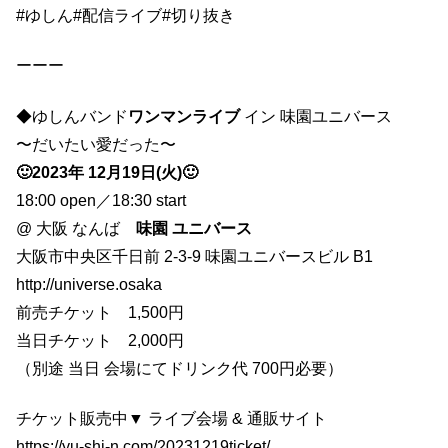
#ゆしん
#配信ライブ
#切り抜き
ーーー
◆ゆしんバンド
ワンマンライブ
イン 味園ユニバース
〜だいたい愛だった〜
🙂2023年 12月19日(火)🙂
18:00 open／18:30 start
@ 大阪 なんば
味園 ユニバース
大阪市中央区千日前 2-3-9 味園ユニバースビル B1
http://universe.osaka
前売チケット 1,500円
当日チケット 2,000円
（別途 当日 会場にてドリンク代 700円必要）
チケット販売中▼ ライブ会場 & 通販サイト
https://yu-shi-n.com/20231219ticket/