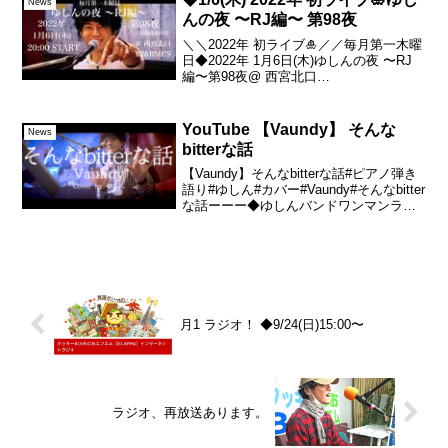
News
んの夜 〜RJ編〜 第98夜
＼＼2022年 初ライブ🎍／／毎月第一木曜
日◆2022年 1月6日(木)ゆしんの夜 〜RJ
編〜第98夜@ 西宮北口
RJ&BME'S◆20:00 START新曲発表の月
🌙詳細は▼ようやくマンスリーライブ通
常開催！新年の乾杯をしましょう！ふ
YouTube 【Vaundy】 そんな
News
ら...
bitterな話
【Vaundy】そんなbitterな話#ピアノ弾き
語り#ゆしん#カバー#Vaundy#そんなbitter
な話ーーー◆ゆしんバンドワンマンライ
ブイン 味園ユニバース〜だいたい愛だっ
た〜🙂2023年 12月19日(火)🙂18:00 open
／1...
月1 ラジオ！ ◆9/24(日)15:00〜
ラジオ、再放送あります。