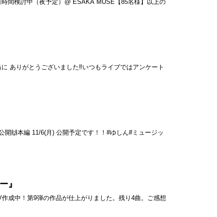
時間検討中（夜予定）@ ESAKA MUSE【85名様】以上の
の声援本当に ありがとうございました‼️いつもライブではアンケート
公開🙌本編 11/6(月) 公開予定です！！#ゆしん#ミュージッ
ター』
 MV作成中！第9弾の作品が仕上がりました。残り4曲。ご感想