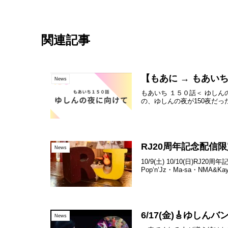
関連記事
【もあに → もあいち連
News
もあいち １５０話＜ ゆし
の、ゆしんの夜が150夜だった気が
RJ20周年記念配信限
News
10/9(土) 10/10(日)
Pop‘n‘Jz・Ma-sa・NMA&Ka
6/17(金)🎸ゆし
News