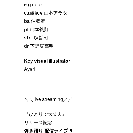
e.g
nero
e.g&key
山本アラタ
ba
仲郷流
pf
山本義則
vl
中塚哲司
dr
下野尻高明
Key visual illustrator
Ayari
ーーーーー
＼＼live streaming／／
『ひとりで大丈夫』
リリース記念
弾き語り 配信ライブ
🎹