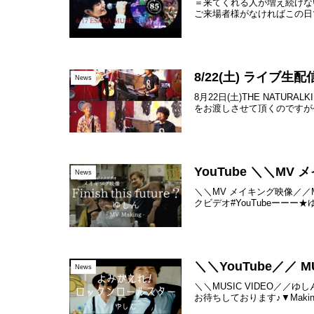
＝来てくれる人が増え続けないと
ご来場者様がなければこの日で
8/22(土) ライブ生
News
8月22日(土)THE NATU
をお渡しさせて頂くのですが今
YouTube ＼＼MV メ
News
＼＼MV メイキング映像／／MV
クビデオ#YouTubeーーー★
＼＼YouTube／／
News
＼＼MUSIC VIDEO／
お待ちしております♪▼Making 