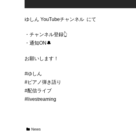
ゆしん YouTubeチャンネル にて
・チャンネル登録👆
・通知ON🔔
お願いします！
#ゆしん
#ピアノ弾き語り
#配信ライブ
#livestreaming
News