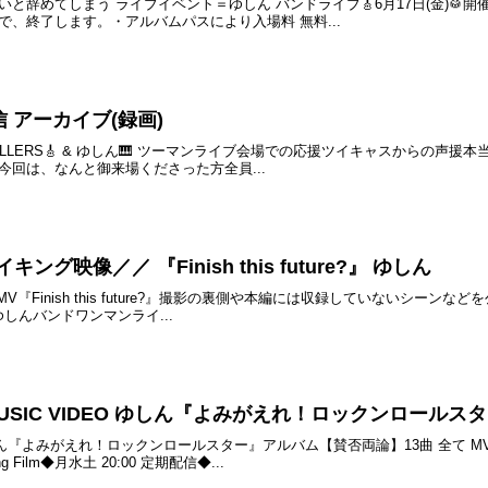
辞めてしまう ライブイベント＝ゆしん バンドライブ🎸6月17日(金)🥁開催
、終了します。・アルバムパスにより入場料 無料...
配信 アーカイブ(録画)
RALKILLERS🎸 & ゆしん🎹 ツーマンライブ‬会場での応援ツイキャスから
回は、なんと御来場くださった方全員...
イキング映像／／ 『Finish this future?』 ゆしん
『Finish this future?』撮影の裏側や本編には収録していないシーンなどを
ゆしんバンドワンマンライ...
 MUSIC VIDEO ゆしん『よみがえれ！ロックンロールス
／ゆしん『よみがえれ！ロックンロールスター』アルバム【賛否両論】13曲 全て
Film◆月水土 20:00 定期配信◆...