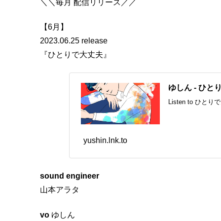
＼＼毎月 配信リリース／／
【6月】
2023.06.25 release
『ひとりで大丈夫』
ゆしん - ひと
Listen to ひと
yushin.lnk.to
sound engineer
山本アラタ
vo
ゆしん