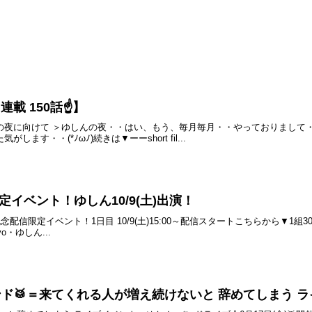
載 150話☝️】
んの夜に向けて ＞ゆしんの夜・・はい、もう、毎月毎月・・やっておりまして
します・・(*ﾉωﾉ)続きは▼ーーshort fil...
定イベント！ゆしん10/9(土)出演！
RJ20周年記念配信限定イベント！1日目 10/9(土)15:00～配信スタートこちらから
yo・ゆしん...
んバンド🥁＝来てくれる人が増え続けないと 辞めてしまう 