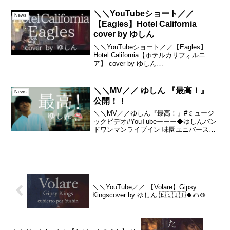
しないといけない・・みたいな・・。そ
ういう空気になると思うので・・。で
＼＼YouTubeショート／／
News
も、リアクションして...
【Eagles】Hotel California
cover by ゆしん
＼＼YouTubeショート／／【Eagles】
Hotel California【ホテルカリフォルニ
ア】 cover by ゆしん
#cover#piano#violin#Eagles#HotelCaliforn
ia#ホテルカリフォルニアゆしん...
＼＼MV／／ ゆしん 『最高！』
News
公開！！
＼＼MV／／ゆしん『最高！』#ミュージ
ックビデオ#YouTubeーーー◆ゆしんバン
ドワンマンライブイン 味園ユニバース〜
だいたい愛だった〜🙂2023年 12月19日
(火)🙂18:00 open／18:30 start@ 大阪 な
んば 味園 ...
＼＼YouTube／／ 【Volare】Gipsy
Kingscover by ゆしん 🇪🇸🇮🇹🌵🌮🥘