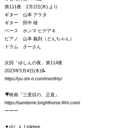
第111夜 2月2日(木) より
ギター 山本 アラタ
ギター 田中 雄
ベース ホンマ ヒデアキ
ピアノ 山本 義則（どんちゃん）
ドラム さーさん
次回「ゆしんの夜」第114夜
2023年5月4日(木)📝
https://yu-shi-n.com/monthly/
🎥映画『三度目の、正直』
https://sandome.brighthorse-film.com/
ーーー
▼ゆしん Linktree