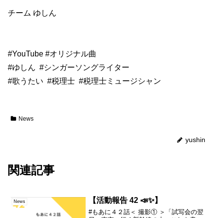
チーム ゆしん
#YouTube
#オリジナル曲
#ゆしん
#シンガーソングライター
#歌うたい
#税理士
#税理士ミュージシャン
News
yushin
関連記事
【活動報告 42 📣✨】
News
#もあに４２話＜ 撮影① ＞「試写会の翌