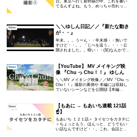
日。東京へ行く新幹線の中、これを書い
てるんすよね。もう、めっちゃ売れっ子
やん！！！・・これが、音楽の予定であ
れば・・(笑)でも、ほんと。この、もあに
プロジェクトを動かそうとし始め
て・・。つまりは、20...
＼＼ゆしん日記／／『新たな動き
News
が・・』
年末。。。うーん・・年末感・・無いで
すけど・・。。「じべを這う」・・・公
開されました。。暗い・・(笑)なんかで
も。。こういう、あんまりライブで出来
ない楽曲を、そーっとこうしてパッケー
ジするというか。。残しておけるの
【YouTube】 MV メイキング映
News
も、、この週３youtub...
像 『Chu っ Chu！！』 ゆしん
＼＼MV メイキング映像／／MV『Chu っ
Chu！！』撮影の裏側や 本編には収録し
ていないシーンなどを公開🙌【本編
10/19(土) 公開予定です😘】#ゆしん#ミュ
ージックビデオ#YouTube#メイキング
#MV#Making2024....
【もあに → もあいち連載 121話
News
☝️】
もあいち １２１話＜ タイセツをカタチに
＞ちょっともう、ほんっと、どうでもい
い話なんですけど・・。これ、会話とし
てすると、聞いた方も何かリアクション