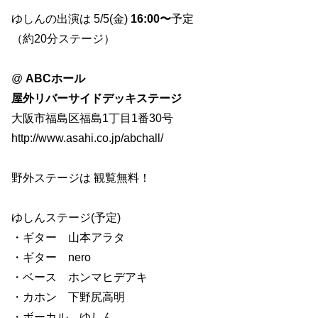
ゆしんの出演は 5/5(金)
16:00〜
予定
（約20分ステージ）
@
ABCホール
屋外リバーサイドデッキステージ
大阪市福島区福島1丁目1番30号
http://www.asahi.co.jp/abchall/
野外ステージは 観覧無料！
ゆしんステージ(予定)
・ギター 山本アラタ
・ギター nero
・ベース ホンマヒデアキ
・カホン 下野尻高明
・ボーカル ゆしん