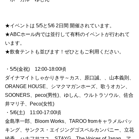
★イベントは 5/5と5/6 2日間 開催されています。
★ABCホール内では並行して有料のイベントが行われて
います。
★飲食テントも並びます！ぜひともご利用ください。
・5/5(金祝) 12:00-18:00頃
ダイナマイトしゃかりきサ～カス、原口誠、、山本義則、
ORANGE HOUSE、シマクマガンホーズ、歌うオカン、
SOONERS、peco(男性)、ゆしん、ウルトラソウル、佐合
井マリ子、Peco(女性)
・5/6(土) 11:00-17:00頃
金島準一郎、Bloom Works、TAROO fromキャラメルパッ
キング、サンクス・エイジングゴスペルカンパニー、立花
綾香、ハナフサマユ、STAYG、The Voices of Japan、ア