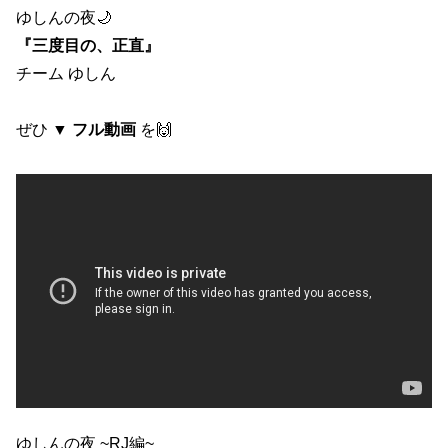
ゆしんの夜🌙
『三度目の、正直』
チーム ゆしん
ぜひ ▼
フル動画
を🙌
ゆしんの夜 ~RJ編~