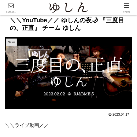
contact
menu
＼＼YouTube／／ ゆしんの夜🌙 『三度目
の、正直』 チーム ゆしん
News
2023.04.17
＼＼ライブ動画／／