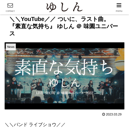
contact
menu
＼＼YouTube／／ ついに、ラスト曲。
『素直な気持ち』 ゆしん ＠ 味園ユニバー
ス
News
2023.03.29
＼＼バンド ライブショウ／／