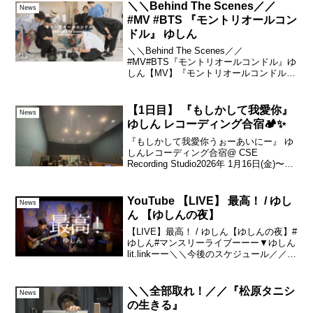
＼＼Behind The Scenes／／
News
#MV #BTS 『モントリオールコン
ドル』 ゆしん
＼＼Behind The Scenes／／
#MV#BTS『モントリオールコンドル』ゆ
しん【MV】『モントリオールコンドル』
【The Making of】MV 『モントリオール
コンドル』2024.08.19 release🎧Spotify,
...
【1日目】 『もしかして我愛你』
News
ゆしん レコーディング合宿🏕️✨
『もしかして我愛你うぉーあいにー』 ゆ
しんレコーディング合宿@ CSE
Recording Studio2026年 1月16日(金)〜1
月18日(日)【1日目】 1/16(金)朝早くから
スタート！💪✨drums 下野尻 高明bass 仲
郷...
YouTube 【LIVE】 最高！ / ゆし
News
ん 【ゆしんの夜】
【LIVE】最高！ / ゆしん【ゆしんの夜】#
ゆしん#マンスリーライブーーー▼ゆしん
lit.linkーー＼＼今後のスケジュール／／・
12月24日(日) → やまかしたろか？ラジ
オ・1月4日(木) → ゆしんの夜 122夜◆毎
月第1木曜『ゆ...
＼＼全部取れ！／／『松原タニシ
News
の生きる』