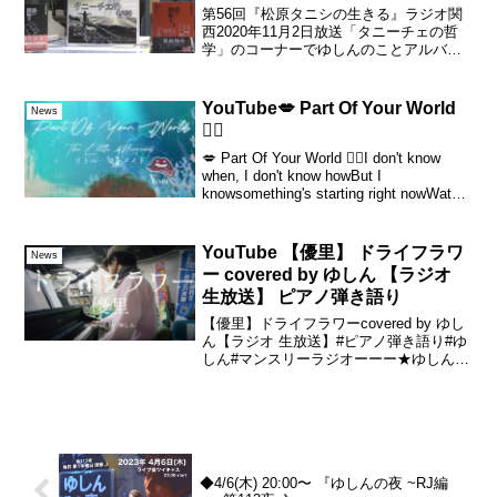
第56回『松原タニシの生きる』ラジオ関
西2020年11月2日放送「タニーチェの哲
学」のコーナーでゆしんのことアルバム
『賛否両論』のことを取り上げてくださ
いました。タニシさんの愛情、リスナー
さんの温かいコメント本当に感謝ばかり
YouTube💋 Part Of Your World
News
です。。エンディ...
🧜‍♀️
💋 Part Of Your World 🧜‍♀️I don't know
when, I don't know howBut I
knowsomething's starting right nowWatch
and you'll see...
YouTube 【優里】 ドライフラワ
News
ー covered by ゆしん 【ラジオ
生放送】 ピアノ弾き語り
【優里】ドライフラワーcovered by ゆし
ん【ラジオ 生放送】#ピアノ弾き語り#ゆ
しん#マンスリーラジオーーー★ゆしんバ
ンドワンマンライブイン 味園ユニバー
ス〜だいたい愛だった〜🙂2023年 12月19
日(火)🙂18 : 00 ope...
◆4/6(木) 20:00〜 『ゆしんの夜 ~RJ編