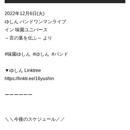
2022年12月6日(火)
ゆしん バンドワンマンライブ
イン 味園ユニバース
～言の葉を伝ふ～ より
#味園ゆしん
#ゆしん
#バンド
▼ゆしん Linktree
https://linktr.ee/16yushin
ーーーーーー
＼＼今後のスケジュール／／