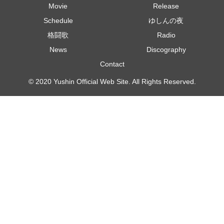
Movie
Release
Schedule
ゆしんの夜
格闘歌
Radio
News
Discography
Contact
© 2020 Yushin Official Web Site. All Rights Reserved.