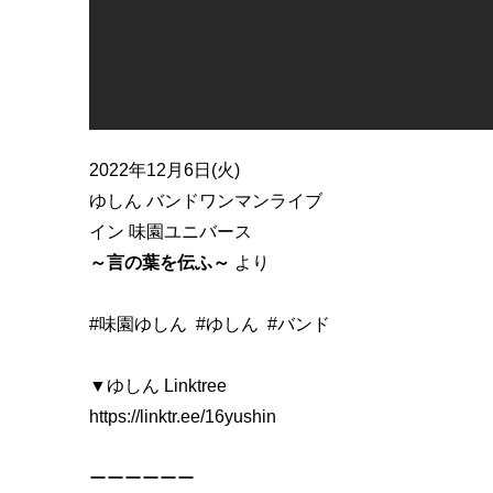
2022年12月6日(火)
ゆしん バンドワンマンライブ
イン 味園ユニバース
～言の葉を伝ふ～
より
#味園ゆしん
#ゆしん
#バンド
▼ゆしん Linktree
https://linktr.ee/16yushin
ーーーーーー