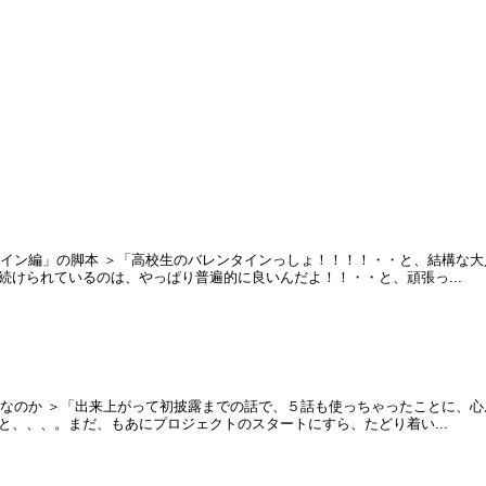
】
ンタイン編」の脚本 ＞「高校生のバレンタインっしょ！！！！・・と、結構な
続けられているのは、やっぱり普遍的に良いんだよ！！・・と、頑張っ...
楽曲なのか ＞「出来上がって初披露までの話で、５話も使っちゃったことに、
と、、、。まだ、もあにプロジェクトのスタートにすら、たどり着い...