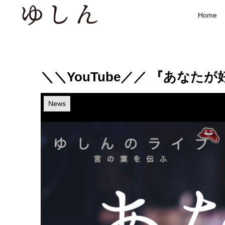
Home
＼＼YouTube／／ 『あなた
News