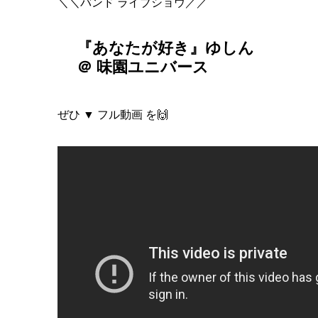
＼＼バンド ライブショウ／／
『あなたが好き』ゆしん
＠ 味園ユニバース
ぜひ ▼ フル動画 を🙌