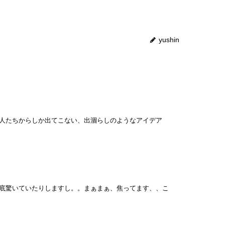
yushin
大人たちからしか出てこない、出涸らしのようなアイデア
心底驚いていたりしますし。。まぁまぁ、焦ってます、、こ