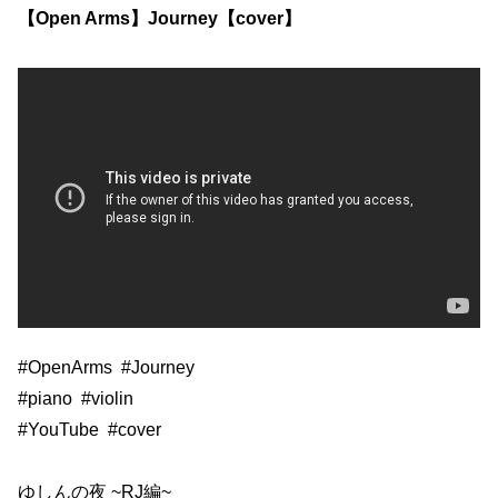
【Open Arms】Journey【cover】
#OpenArms
#Journey
#piano
#violin
#YouTube
#cover
ゆしんの夜 ~RJ編~