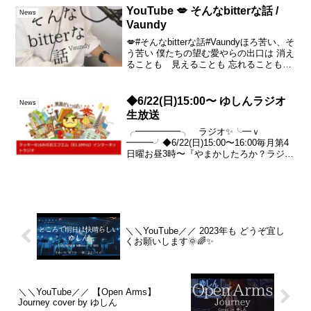
123夜◆毎月第4...
YouTube 💋 そんなbitterな話 /
News
Vaundy
💋#そんなbitterな話#Vaundyほろ苦い、そ
う苦い 僕たちの望む愛やらの出口は 消え
ることも 見えることも 忘れることもで
きぬように#バウンディ #花束とオオカミ
ちゃんには騙されない
◆6/22(日)15:00〜 ゆしんラジオ
News
生放送
╭━━━━━╮ ラジオ✨╰━ｖ
━━━╯◆6/22(日)15:00〜16:00毎月第4
日曜お昼3時〜『やまかしたろか？ラジ
オ』@tackey816ネット環境さえあれば無
料でお聴き頂けます🎧再放送
▼6/22(日)22:00～6/23(月)15:...
＼＼YouTube／／ 2023年も どうぞ宜し
くお願いします🌞🌈✨
＼＼YouTube／／ 【Open Arms】
Journey cover by ゆしん