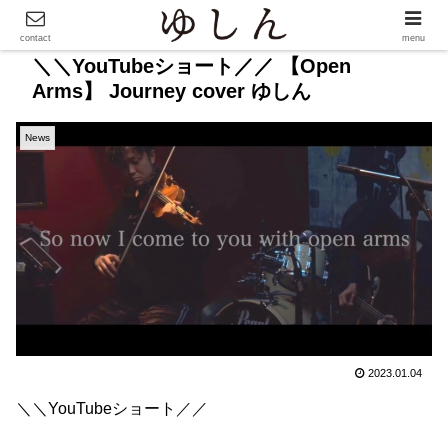
contact
menu
＼＼YouTubeショート／／ 【Open
Arms】 Journey cover ゆしん
News
2023.01.04
＼＼YouTubeショート／／