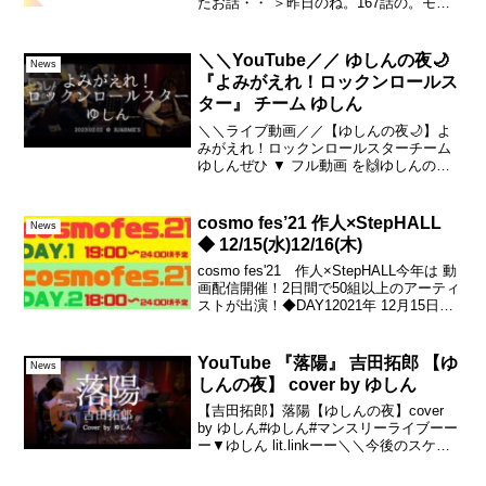
たお話・・ ＞昨日のね。167話の。モー
ル・・の・・トイレ・・。例の・・・「
あんた！うん〇してんの！？」のトイ
レ・・・。実はそこで、別件の気になる
＼＼YouTube／／ ゆしんの夜🌙
News
ことが・・あって...
『よみがえれ！ロックンロールス
ター』 チーム ゆしん
＼＼ライブ動画／／【ゆしんの夜🌙】よ
みがえれ！ロックンロールスターチーム
ゆしんぜひ ▼ フル動画 を🙌ゆしんの夜
~RJ編~第111夜 2月2日(木) ギター
山本 アラタ ギター 田中 雄 ベース
ホンマ ヒデアキ ピアノ 山本 義則（...
cosmo fes’21 作人×StepHALL
News
◆ 12/15(水)12/16(木)
cosmo fes'21 作人×StepHALL今年は 動
画配信開催！2日間で50組以上のアーティ
ストが出演！◆DAY12021年 12月15日
(水)19:00〜24:00 予定◆DAY22021年 12
月16日(木)18:00〜終了するま...
YouTube 『落陽』 吉田拓郎 【ゆ
News
しんの夜】 cover by ゆしん
【吉田拓郎】落陽【ゆしんの夜】cover
by ゆしん#ゆしん#マンスリーライブーー
ー▼ゆしん lit.linkーー＼＼今後のスケジ
ュール／／・1月28日(日) → やまかした
ろか？ラジオ・2月1日(木) → ゆしんの夜