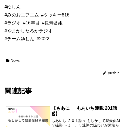
#ゆしん
#みのおエフエム
#タッキー816
#ラジオ
#16年目
#長寿番組
#やまかしたろかラジオ
#チームゆしん
#2022
News
yushin
関連記事
【もあに → もあいち連載 201話
News
☝️】
もあいち ２０１話＜ もしかして我愛你Ｍ
Ｖ撮影 ＞えー。３連休の賑わいが素晴ら