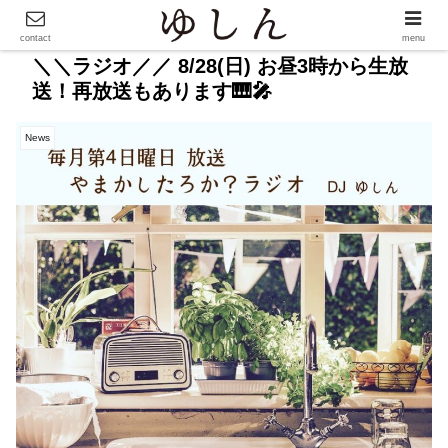
contact
menu
＼＼ラジオ／／ 8/28(日) お昼3時から生放
送！再放送もあります🎹🎤
News