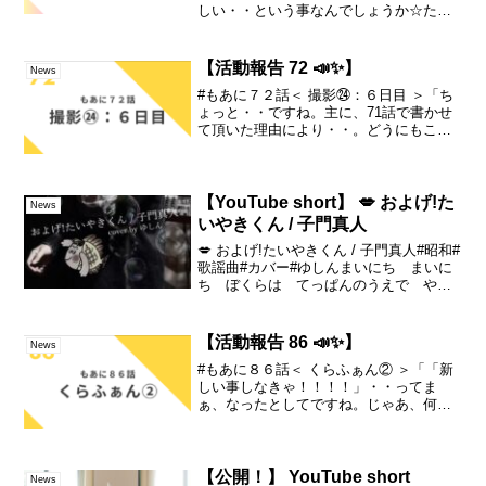
しい・・という事なんでしょうか☆ただ
いま、新幹線の自由席が無く・・立って
いる状態で・・片手でポチポチ、パソコ
ンのキーボードを叩いているんです
【活動報告 72 📣✨】
News
が・・・。や、遂に・・...
#もあに７２話＜ 撮影㉔：６日目 ＞「ち
ょっと・・ですね。主に、71話で書かせ
て頂いた理由により・・。どうにもこう
にも、意識が朦朧としてますので・・(笑)
しばし・・。「一日、イチエピソード入
魂！」・・というスタイルでやらせて頂
いて良いでしょ...
【YouTube short】 💋 およげ!た
News
いやきくん / 子門真人
💋 およげ!たいやきくん / 子門真人#昭和#
歌謡曲#カバー#ゆしんまいにち まいに
ち ぼくらは てっぱんのうえで やか
れて いやになっちゃうよあるあさ ぼ
くは みせのおじさんとけんかして う
みに にげこんだのさはじめて およい
【活動報告 86 📣✨】
News
だ うみのそ...
#もあに８６話＜ くらふぁん② ＞「「新
しい事しなきゃ！！！！」・・ってま
ぁ、なったとしてですね。じゃあ、何を
するの？って話なんですけど・・。そも
そも、既に新しいことに囲まれて、アッ
プアップ・・みたいな中・・(笑)どういう
のが、有り得るんよ...
【公開！】 YouTube short
News