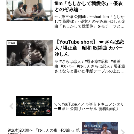
film「もしかして我愛你」- 優衣
とのぞみ編 –
⊹ ࣪˖ 第三弾 公開🎎 ˖ ࣪⊹short film「もしか
して我愛你」- 優衣とのぞみ編 -ゆしん楽
曲「もしかして我愛你」をモチーフとし
た、“高校生”が主軸となるお話、5つの物
語。2025年の夏から冬にかけて撮影を続
けてきた ショートフ...
【YouTube short】 💋 さらば恋
News
人 / 堺正章 昭和 歌謡曲 カバー
ゆしん
💋 #さらば恋人 / #堺正章#昭和 #歌謡
曲 #カバー #ゆしんさらば恋人 / 堺正章
さよならと書いた手紙テーブルの上に置
いたよあなたの眠る顔みて黙って外へ飛
びだしたいつも幸せすぎたのに気づかな
い二人だった＼＼重要👀／／ゆしんバン
ド...
＼＼YouTube／／ ✨🥁🎸ドキュメンタリ
ー🎹🎻✨ 公開リハーサル 密着動画①
9/1(木)20:00〜 『ゆしんの夜 ~RJ編~』第