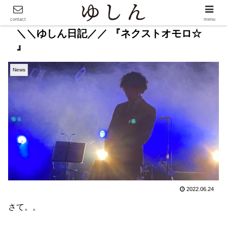
contact
menu
＼＼ゆしん日記／／ 『ネクストオモロ☆
』
News
2022.06.24
さて。。