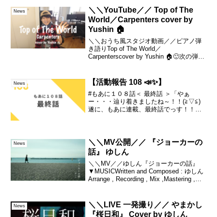
＼＼YouTube／／ Top of The
News
World／Carpenters cover by
Yushin 🏠
＼＼おうち風スタジオ動画／／ピアノ弾
き語りTop of The World／
Carpenterscover by Yushin 🏠🙂次の弾き
語りライブは？5/5(木)🙂次のバンドライ
ブは？6/17(金)🙂インスタライブ毎日配信
中！！ゆしん ...
【活動報告 108 📣✨】
News
#もあに１０８話＜ 最終話 ＞「やぁ
ー・・・辿り着きましたね～！！(≧▽≦)
遂に、もあに連載、最終話でっす！！！
長かったなぁ・・・(笑)や、でもこの、
「長さ」・・というのか。」続きは▼ー
ーshort film「もしかして我愛你うぉーあ
いにー...
＼＼MV公開／／ 『ジョーカーの
News
話』 ゆしん
＼＼MV／／ゆしん『ジョーカーの話』
▼MUSICWritten and Composed : ゆしん
Arrange , Recording , Mix ,Mastering ,
Sound Produce ：山本アラタDrums ： 下
野尻...
＼＼LIVE 一発撮り／／ やまかし
News
『桜日和』 Cover by ゆしん