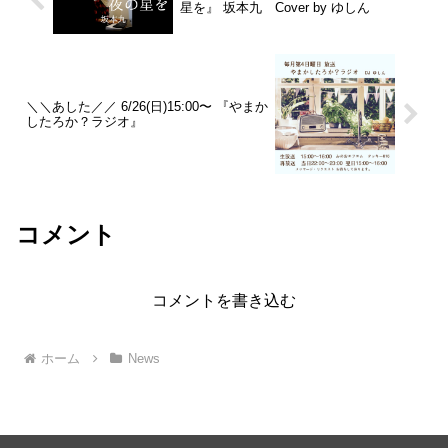
星を』 坂本九 Cover by ゆしん
＼＼あした／／ 6/26(日)15:00〜 『やまか
したろか？ラジオ』
コメント
コメントを書き込む
ホーム
News