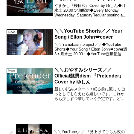
やまかし『桜日和』Cover by ゆしん◆月
水土 20:00 定期配信◆Every Monday,
Wednesday, SaturdayRegular posting at 8
pmSubscribe to my channel♪And...
＼＼YouTube Shorts／／ Your
News
Song / Elton John💋cover
＼＼Yamakashi project／／◆YouTube
Shorts◆Your Song / Elton John💋cover週
3！月水土 20:00！◆YouTube定期配信◆
ゆしん フルアルバム『賛否両論』絶賛発
売中！・stream...
＼＼おやすみシリーズ／／
News
Official髭男dism 『Pretender』
Cover by ゆしん
新しい試みスタート！眠る前に流して ほ
っとしてもらえたら嬉しいです。これか
らも少しずつ増していく予定です。どう
ぞよろしくお願いします🐏💤Official髭男
dism『Pretender』Cover by ゆし
ん-“Good night” v...
＼＼YouTube／／ 『見上げてごらん夜の