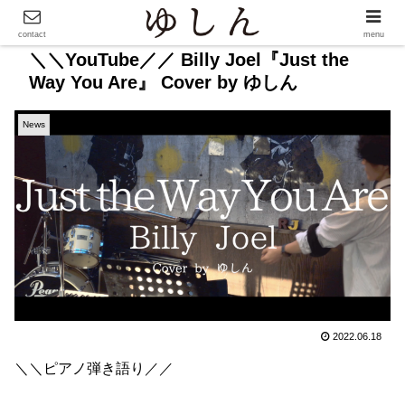
contact
menu
＼＼YouTube／／ Billy Joel『Just the
Way You Are』 Cover by ゆしん
News
2022.06.18
＼＼ピアノ弾き語り／／