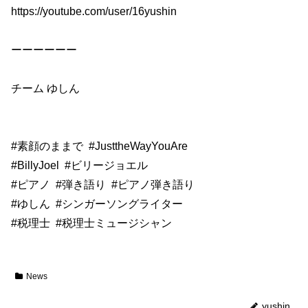
https://youtube.com/user/16yushin
ーーーーーー
チーム ゆしん
#素顔のままで
#JusttheWayYouAre
#BillyJoel
#ビリージョエル
#ピアノ
#弾き語り
#ピアノ弾き語り
#ゆしん
#シンガーソングライター
#税理士
#税理士ミュージシャン
News
yushin