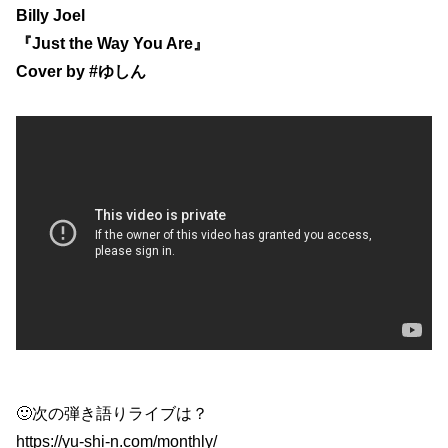
Billy Joel
『Just the Way You Are』
Cover by
#ゆしん
🙂次の弾き語りライブは？
https://yu-shi-n.com/monthly/