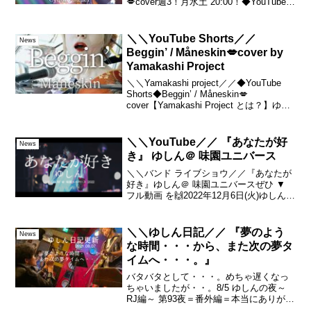
💋cover週3！月水土 20:00！◆YouTube定
期配信◆ゆしん フルアルバム『賛否両
論』絶賛発売中...
＼＼YouTube Shorts／／
News
Beggin’ / Måneskin💋cover by
Yamakashi Project
＼＼Yamakashi project／／◆YouTube
Shorts◆Beggin’ / Måneskin💋
cover【Yamakashi Project とは？】ゆし
ん という、日本の男性の歌うたいが、世
界を元気にすべく、花魁(芸者)...
＼＼YouTube／／ 『あなたが好
News
き』 ゆしん＠ 味園ユニバース
＼＼バンド ライブショウ／／『あなたが
好き』ゆしん＠ 味園ユニバースぜひ ▼
フル動画 を🙌2022年12月6日(火)ゆしん
バンドワンマンライブイン 味園ユニバー
ス～言の葉を伝ふ～より#味園ゆしん#ゆ
しん#バンド▼ゆしん Linktree...
＼＼ゆしん日記／／ 『夢のよう
News
な時間・・・から、また次の夢タ
イムへ・・・。』
バタバタとして・・・。めちゃ遅くなっ
ちゃいましたが・・。8/5 ゆしんの夜～
RJ編～ 第93夜＝番外編＝本当にありがと
うございました！！！ウルフルケイスケ