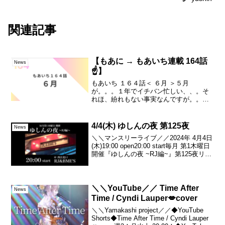
関連記事
【もあに → もあいち連載 164話
News
☝️】
もあいち １６４話＜ ６月 ＞５月
が。。。１年でイチバン忙しい、、。そ
れほ、紛れもない事実なんですが。。。
実は。続きは▼ーーshort film「もしかし
て我愛你」▼ プレイリスト《全5作
品！》① - バレンタイン編 -② - 四人の夏
4/4(木) ゆしんの夜 第125夜
News
休み...
＼＼マンスリーライブ／／2024年 4月4日
(木)19:00 open20:00 start毎月 第1木曜日
開催『ゆしんの夜 ~RJ編~』第125夜リク
エストにお応えする月(偶数月)チャージ
500円@ RJ&BME'S兵庫県 西宮市 甲...
＼＼YouTube／／ Time After
News
Time / Cyndi Lauper💋cover
＼＼Yamakashi project／／◆YouTube
Shorts◆Time After Time / Cyndi Lauper