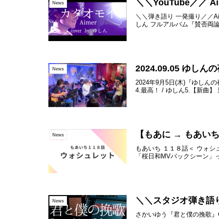
＼＼YouTube／／ A
News
＼＼弾き語り 一発撮り／／Aime
しん フルアルバム『賛否両論』1
2024.09.05 ゆしん
News
2024年9月5日(木)『ゆしん
4.最高！ / ゆしん5.【新曲】 
【もあに → もあいち連
News
もあいち １１８話＜ ウォ
「桜日和MVバックシーン」
＼＼スタジオ弾き語り動
News
さかいゆう『君と僕の挽歌』Cove