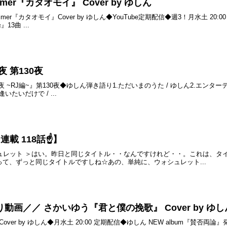
imer『カタオモイ』 Cover by ゆしん
r『カタオモイ』Cover by ゆしん◆YouTube定期配信◆週3！月水土 20:00！▼
3曲 ...
の夜 第130夜
の夜 ~RJ編~』第130夜◆ゆしん弾き語り1.ただいまのうた / ゆしん2.エンター
逢いたいだけで / ...
載 118話☝️】
シュレット ＞はい。昨日と同じタイトル・・なんですけれど・・。これは、
って、ずっと同じタイトルですしね☆あの、単純に、ウォシュレット...
画／／ さかいゆう『君と僕の挽歌』 Cover by ゆし
r by ゆしん◆月水土 20:00 定期配信◆ゆしん NEW album『賛否両論』発売中▼