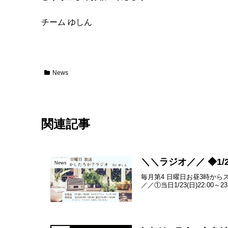
チーム ゆしん
News
関連記事
＼＼ラジオ／／ ◆1/23(
News
毎月第4 日曜日お昼3時からス
／／①当日1/23(日)22:00～23: