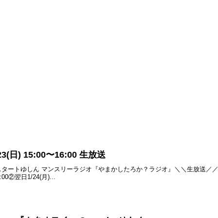
日) 15:00〜16:00 生放送
タートゆしん マンスリーラジオ『やまかしたろか？ラジオ』＼＼生放送／／◆1/23(
00②翌日1/24(月)...