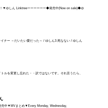
ゆしん Linktreeーーーーーー◆発売中(Now on sale)◆ゆ
テイナー ～だいたい愛だった～ / ゆしん3.死なない / ゆしん
タイトルを変更し忘れた・・訳ではないです。それ言うたら、
ん
MVまとめ▼Every Monday, Wednesday,