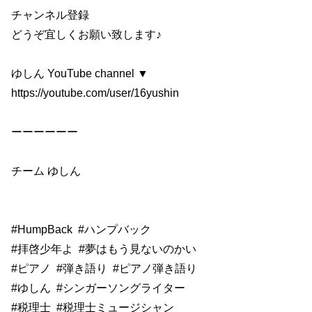
チャンネル登録
どうぞ宜しくお願い致します♪
ゆしん YouTube channel ▼
https://youtube.com/user/16yushin
ーーーーーー
チーム ゆしん
#HumpBack
#ハンプバック
#拝啓少年よ
#夢はもう見ないのかい
#ピアノ
#弾き語り
#ピアノ弾き語り
#ゆしん
#シンガーソングライター
#税理士
#税理士ミュージシャン