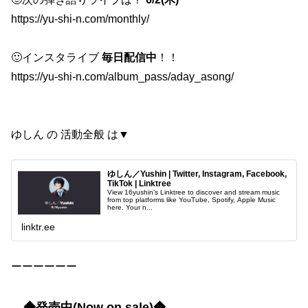
https://yu-shi-n.com/monthly/
🙂インスタライブ
毎日配信中
！！
https://yu-shi-n.com/album_pass/aday_asong/
ゆしん の 活動全般 は▼
ゆしん／Yushin | Twitter, Instagram, Facebook,
TikTok | Linktree
View 16yushin’s Linktree to discover and stream music
from top platforms like YouTube, Spotify, Apple Music
here. Your n...
linktr.ee
ーーーーーー
◆発売中(Now on sale)◆