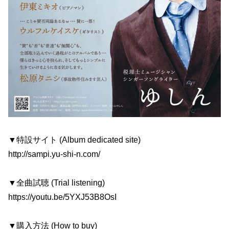
▼特設サイト (Album dedicated site)
http://sampi.yu-shi-n.com/
▼全曲試聴 (Trial listening)
https://youtu.be/5YXJ53B8OsI
▼購入方法 (How to buy)