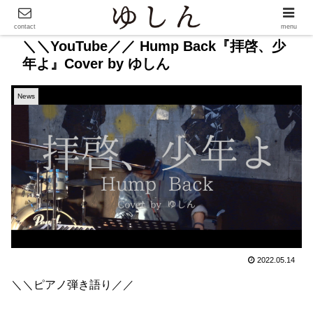
contact
menu
＼＼YouTube／／ Hump Back『拝啓、少
年よ』Cover by ゆしん
News
2022.05.14
＼＼ピアノ弾き語り／／