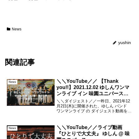
News
yushin
関連記事
＼＼YouTube／／ 【Thank
News
you!!】2021.12.02 ゆしんワンマ
ンライブ イン 味園ユニバース
【Highlights】
＼＼ダイジェスト／／一昨日、2021年12
月2日(木)に開催された、ゆしん バンド
ワンマンライブ の ダイジェスト動画を、
いち早く公開！お越しくださった皆様、
ありがとうございました！！今回は、残
念ながらご来場が難しかった皆様も、少
＼＼YouTube／／ライブ動画
News
しだけ雰...
『ひとりで大丈夫』 ゆしん @ 味