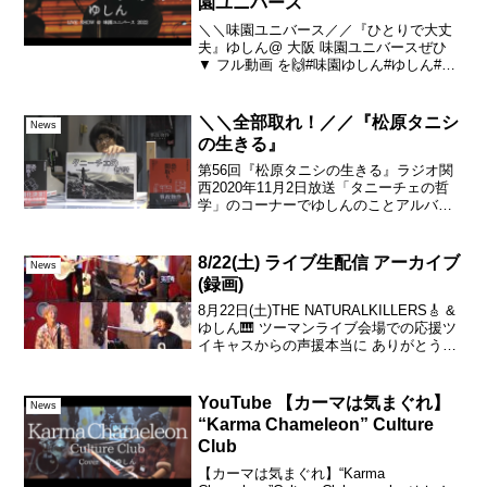
園ユニバース
＼＼味園ユニバース／／『ひとりで大丈
夫』ゆしん@ 大阪 味園ユニバースぜひ
▼ フル動画 を🙌#味園ゆしん#ゆしん#バ
ンドーーーーーー▼ゆしん Linktreeーー
ーーーー＼＼今後のスケジュール／／・2
月2日(木)→ ゆしんの夜◆YouTu...
＼＼全部取れ！／／『松原タニシ
News
の生きる』
第56回『松原タニシの生きる』ラジオ関
西2020年11月2日放送「タニーチェの哲
学」のコーナーでゆしんのことアルバム
『賛否両論』のことを取り上げてくださ
いました。タニシさんの愛情、リスナー
さんの温かいコメント本当に感謝ばかり
8/22(土) ライブ生配信 アーカイブ
News
です。。エンディ...
(録画)
8月22日(土)THE NATURALKILLERS🎸 &
ゆしん🎹 ツーマンライブ‬会場での応援ツ
イキャスからの声援本当に ありがとうご
ざいました‼️いつもライブではアンケート
をお渡しさせて頂くのですが今回は、な
んと御来場くださった方全員...
YouTube 【カーマは気まぐれ】
News
“Karma Chameleon” Culture
Club
【カーマは気まぐれ】“Karma