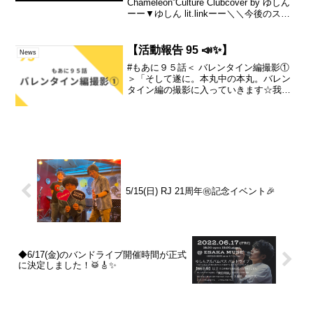
Chameleon”Culture Clubcover by ゆしん
ーー▼ゆしん lit.linkーー＼＼今後のスケ
ジュール／／・6月25日(日) →やまかした
ろか？ラジオ・6月25日(日) → 弾き語り
配...
【活動報告 95 📣✨】
News
#もあに９５話＜ バレンタイン編撮影①
＞「そして遂に。本丸中の本丸。バレン
タイン編の撮影に入っていきます☆我々
は、夏の撮影で色々、学びました！！！(*
ﾉωﾉ)」続きは▼ーーshort film「もしかし
て我愛你」▼ プレイリスト《全5作品...
5/15(日) RJ 21周年㊗️記念イベント🎉
◆6/17(金)のバンドライブ開催時間が正式
に決定しました！🥁🎸✨