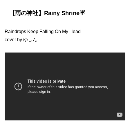
【雨の神社】Rainy Shrine☔️
Raindrops Keep Falling On My Head
cover by ゆしん