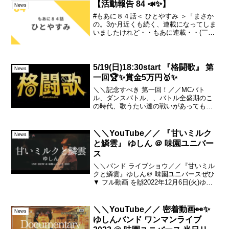
2023年の『ゆし...
【活動報告 84 📣✨】
News
#もあに８４話＜ ひとやすみ ＞「まさか
の。3か月近くも続く、連載になってしま
いましたけれど・・もあに連載・・(￣▽
￣;)💦そしてこれは、、、4か月目に突入
しそう・・ですよね・・・。ここまで、
ずっと振り返って。この２～３年を咀嚼
する感覚。」...
5/19(日)18:30start 『格闘歌』 第
News
一回🏆✨賞金5万円🥇✨
＼＼記念すべき 第一回！／／MCバト
ル、ダンスバトル、、バトル全盛期のこ
の時代、歌うたい達の戦いがあってもい
いんじゃないでしょうか！声と、歌詞と
メロディーにアンサンブル、、、歌い様
であり生き様をかけて戦う歌うたい達
＼＼YouTube／／ 『甘いミルク
News
を、是非応援しに来てくださ...
と鱗雲』 ゆしん ＠ 味園ユニバー
ス
＼＼バンド ライブショウ／／『甘いミル
クと鱗雲』ゆしん＠ 味園ユニバースぜひ
▼ フル動画 を🙌2022年12月6日(火)ゆし
ん バンドワンマンライブイン 味園ユニバ
ース～言の葉を伝ふ～ より#味園ゆしん#
ゆしん#バンド▼ゆしん Linkt...
＼＼YouTube／／ 密着動画👀✨
News
ゆしんバンド ワンマンライブ