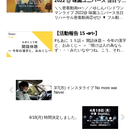
2022 @ 味園ユニバース 当日リハ
ーサル密着動画②
＼＼密着動画👀✨／／ゆしんバンドワン
マンライブ 2022@ 味園ユニバース当日
リハーサル密着動画②ぜひ ▼ フル動
画 を🙌2022年12月6日(火)ゆしん バンド
ワンマンライブイン 味園ユニバース～言
の葉を伝ふ～ よりーーーーーー▼ゆしん
【活動報告 15 📣✨】
News
...
#もあに １５話＜ 閑話休題～ 今年の漢字
と、おみくじ～ ＞「情けは人の為なら
ず・・・みたいなやつね。こう、それは
誤用だよ！みたいな☆人に情けをかける
のは、回りまわって自分に還ってくるか
ら、いいよ。人に情けをかけるのは、そ
の人の為にならない...
3/7(月) インスタライブ No more war.
Never.
4/18(月) 時間決定しました。