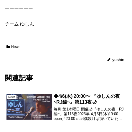
ーーーーーー
チーム ゆしん
News
yushin
関連記事
◆4/6(木) 20:00〜 『ゆしんの夜
News
~RJ編~』第113夜🌙
毎月 第1木曜日 開催🌙『ゆしんの夜 ~RJ
編~』第113夜2023年 4月6日(木)19:00
open／20:00 start偶数月は頂いていたリ
クエストに全てお応えする月！ぜひ、お
気軽に遊びに来てくださいませ♪そして