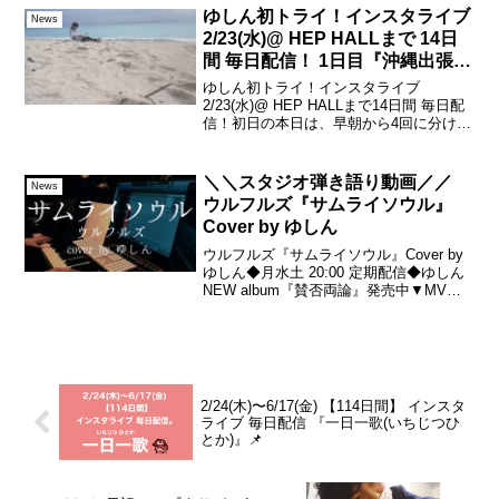
グ、ライブ動画、スタジオ弾き語...
ゆしん初トライ！インスタライブ
News
2/23(水)@ HEP HALLまで 14日
間 毎日配信！ 1日目『沖縄出張
編』🏖
ゆしん初トライ！インスタライブ
2/23(水)@ HEP HALLまで14日間 毎日配
信！初日の本日は、早朝から4回に分けて
配信をしました。時間も内容も不定期で
すが2/23(水)までの14日間何かしらの形で
毎日配信します。ぜひ リアルタイムで...
＼＼スタジオ弾き語り動画／／
News
ウルフルズ『サムライソウル』
Cover by ゆしん
ウルフルズ『サムライソウル』Cover by
ゆしん◆月水土 20:00 定期配信◆ゆしん
NEW album『賛否両論』発売中▼MVま
とめ▼Every Monday, Wednesday,
SaturdayRegular posting ...
2/24(木)〜6/17(金) 【114日間】 インスタ
ライブ 毎日配信 『一日一歌(いちじつひ
とか)』📌