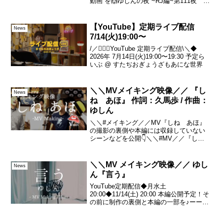
動画 を🙌ゆしんの夜 ~RJ編~第111夜 2
月2日(木) よりギター 山本 アラタ ギタ
ー 田中 雄ベース ホンマ ヒデアキピア
ノ 山本 義則（どんちゃん）ド...
【YouTube】定期ライブ配信
News
7/14(火)19:00〜
/／💁🏻‍♂️YouTube 定期ライブ配信\＼◆
2026年 7月14日(火)19:00〜19:30 予定ら
いぶ @ すたぢおぎょうざもあにな世界
＼＼MVメイキング映像／／ 『し
News
ね あほ』 作詞：久馬歩 / 作曲：
ゆしん
＼＼#メイキング／／MV『しね あほ』
の撮影の裏側や本編には収録していない
シーンなどを公開👇＼＼#MV／／『し
ね あほ』 作詞：久馬歩 / 作曲：ゆしん
#ゆしん#ミュージックビデオ#YouTube＼
＼#リリース／／『しね あほ』 2024....
＼＼MV メイキング映像／／ ゆし
News
ん『言う』
YouTube定期配信◆月水土
20:00◆11/14(土) 20:00 本編公開予定！そ
の前に制作の裏側と本編の一部を♪ーーー
ーーー＼＼YouTube 定期配信中／
／ 《月・水・土 20:00》MV、メイキン