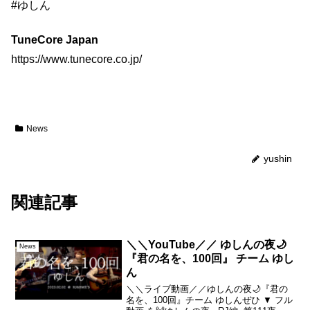
#ゆしん
TuneCore Japan
https://www.tunecore.co.jp/
News
yushin
関連記事
＼＼YouTube／／ ゆしんの夜🌙
News
『君の名を、100回』 チーム ゆし
ん
＼＼ライブ動画／／ゆしんの夜🌙『君の
名を、100回』チーム ゆしんぜひ ▼ フル