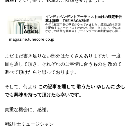
講座】
という事で、執筆のご依頼を受けました。
インディペンデントアーティスト向けの確定申告
基本講座｜THE MAGAZINE
今年も確定申告の季節がやってきました。最近は自ら音楽
を配信するアーティストがかなり増えてきており、中には
かなりの収益を音楽ストリーミングでの楽曲配信から得て
いるアーティストの方も多くいらっしゃいま...
magazine.tunecore.co.jp
まだまだ書き足りない部分はたくさんありますが、一度
目を通して頂き、それぞれのご事情に合うものを 改めて
調べて頂けたらと思っております。
そして、何より
この記事を通して 歌うたい ゆしんに 少し
でも興味を持って頂けたら幸いです。
貴重な機会に、感謝。
#税理士ミュージシャン