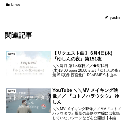
News
yushin
関連記事
【リクエスト曲】 6月4日(木)
News
『ゆしんの夜』第151夜
＼＼毎月 第1木曜日／／◆6月4日
(木)19:00 open 20:00 start『ゆしんの夜』
第151夜@ 西宮北口 RJ&BME'S🎸山本ア
ラタ🎸田中☆雄🎻中塚哲司🎹山本義則🥁
下野尻高明🎤ゆしん頂いているリクエス
ト15曲は必ずやります...
YouTube ＼＼MV メイキング映
News
像／／ 『コトノハヲウタウ』 ゆ
しん
＼＼MV メイキング映像／／MV『コトノ
ハヲウタウ』撮影の裏側や本編には収録
していないシーンなどを公開🙌【本編
3/20(水) 公開予定です！】#ゆしん #ミュ
ージックビデオ#YouTube #メイキングー