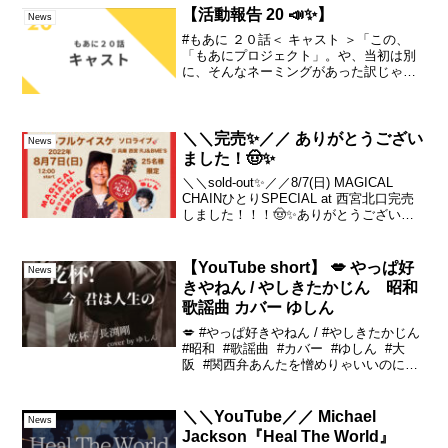
ーーゆしん(Yushin)🔗L...
【活動報告 20 📣✨】
News
#もあに ２０話＜ キャスト ＞「この、
「もあにプロジェクト」。や、当初は別
に、そんなネーミングがあった訳じゃな
く・・・。「胸キュン♡の瞬間にもしか
っしってっ・・♪」・・って、全部言って
ましたけど(笑)実はね。もう、「縁」と
「情熱」だけで成...
＼＼完売✨／／ ありがとうござい
News
ました！🤠✨
＼＼sold-out✨／／8/7(日) MAGICAL
CHAINひとりSPECIAL at 西宮北口完売
しました！！！🤠✨ありがとうございま
した！！✨キャンセル待ちに関しまして
はこちらからご連絡ください。※キャン
セルが全く出ない可能性もご...
【YouTube short】 💋 やっぱ好
News
きやねん / やしきたかじん 昭和
歌謡曲 カバー ゆしん
💋 #やっぱ好きやねん / #やしきたかじん
#昭和 #歌謡曲 #カバー #ゆしん #大
阪 #関西弁あんたを憎めりゃいいのにね
やっぱ好きやねん やっぱ好きやねん悔や
しいけど あかんあんた よう忘れられんや
っぱ好きやねん やっぱ好きや...
＼＼YouTube／／ Michael
News
Jackson『Heal The World』