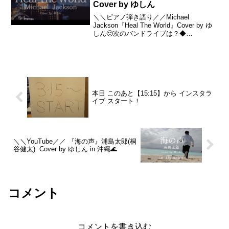
Cover by ゆしん
＼＼ピアノ弾き語り／／Michael
Jackson『Heal The World』Cover by ゆ
しん🙂次のバンドライブは？◆
6/17(金)18:30オープン19:00 スタート@
ESAKA MUSE🙂次の弾き語りライブは？
◆ 6...
本日 このあと【15:15】から インスタラ
イブ スタート！
＼＼YouTube／／ 『海の声』浦島太郎(桐
谷健太) Cover by ゆしん in 沖縄🌊
コメント
コメントを書き込む