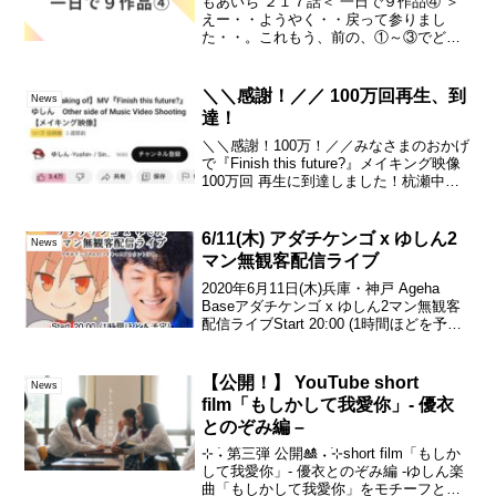
もあいち ２１７話＜ 一日で９作品④ ＞
えー・・ようやく・・戻って参りまし
た・・。これもう、前の、①～③でどん
な話をしたのか・・みたいなの、覚えて
はる方、居ないと思いますけれど・・💦
続きは▼ーーshort film「もしかして我愛
＼＼感謝！／／ 100万回再生、到
News
你」▼ プ...
達！
＼＼感謝！100万！／／みなさまのおかげ
で『Finish this future?』メイキング映像
100万回 再生に到達しました！杭瀬中市
場のみなさまご視聴くださったみなさま
本当にありがとうございます。これから
も宜しくお願い致します！チーム...
6/11(木) アダチケンゴ x ゆしん‬‪2
News
マン無観客配信ライブ
‪2020年6月11日(木)‬‪兵庫・神戸 Ageha
Base‬‪アダチケンゴ x ゆしん‬‪2マン無観客
配信ライブStart 20:00 (1時間ほどを予定)‬
アダチケンゴさんのツイキャス アカウン
トにて↓‪‪料金 無料‬‪お茶爆などの...
【公開！】 YouTube short
News
film「もしかして我愛你」- 優衣
とのぞみ編 –
⊹ ࣪˖ 第三弾 公開🎎 ˖ ࣪⊹short film「もしか
して我愛你」- 優衣とのぞみ編 -ゆしん楽
曲「もしかして我愛你」をモチーフとし