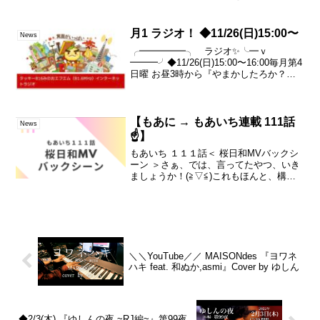
た、“高校生”が主軸となるお話、5つの物
語。2025年の夏から冬にかけて撮影を続
けてきた ショートフ...
月1 ラジオ！ ◆11/26(日)15:00〜
News
╭━━━━━╮ ラジオ✨╰━ｖ
━━━╯◆11/26(日)15:00〜16:00毎月第4
日曜 お昼3時から『やまかしたろか？ラ
ジオ』時間になったら▼こちらからネッ
ト環境さえあればどなたでも無料でお聴
き頂けます🎧#ゆしん#マンスリーラジオ
【もあに → もあいち連載 111話
News
☝️】
もあいち １１１話＜ 桜日和MVバックシ
ーン ＞さぁ、では、言ってたやつ、いき
ましょうか！(≧▽≦)これもほんと、構想
でいくと、もあにプロジェクトと同じ時
期にスタートしてるので・・長い戦いに
なりそうですけど・・(笑)「桜日和」とい
う、僕の楽...
＼＼YouTube／／ MAISONdes 『ヨワネ
ハキ feat. 和ぬか,asmi』Cover by ゆしん
◆2/3(木) 『ゆしんの夜 ~RJ編~』第99夜