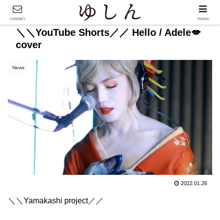
contact
menu
＼＼YouTube Shorts／／ Hello / Adele💋
cover
News
2022.01.26
＼＼Yamakashi project／／