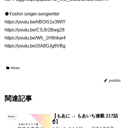
◆Yushin singer-songwriter
https://youtu.be/hBOiS1x3WIY
https://youtu.be/CSJlr2Bwg28
https://youtu.be/Wh_1H9nkar4
https://youtu.be/2lA8GJg8VBg
News
yushin
関連記事
【もあに → もあいち連載 217話
News
☝️】