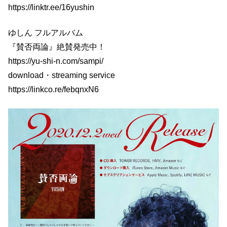
https://linktr.ee/16yushin
ゆしん フルアルバム
『賛否両論』絶賛発売中！
https://yu-shi-n.com/sampi/
download・streaming service
https://linkco.re/febqnxN6