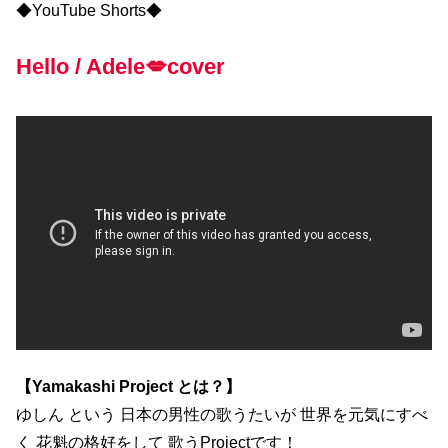
◆YouTube Shorts◆
Hello / Adele💋cover
【Yamakashi Project とは？】
ゆしん という 日本の男性の歌うたいが 世界を元気にすべ
く 花魁の格好をして 歌うProjectです！