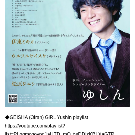
◆GEISHA (Oiran) GIRL Yushin playlist
https://youtube.com/playlist?
list=PLggmcqovpq1aUTD_mO_twDDIzKBLXaGTR