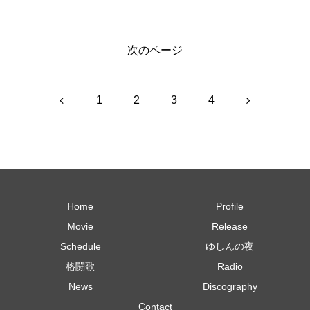
次のページ
前
次
1
2
3
4
へ
へ
Home
Profile
Movie
Release
Schedule
ゆしんの夜
格闘歌
Radio
News
Discography
Contact