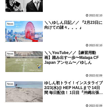
2022.02.10
＼＼ゆしん日記／／ 『2月23日に
News
向けての諸々。。。』
2022.02.10
＼＼YouTube／／【練習用動
News
画】踏み出す一歩〜Malaga CF
Japan アンセム〜／ゆしん
2022.02.09
ゆしん初トライ！インスタライブ
News
2/23(水)@ HEP HALLまで 14日
間 毎日配信！ 1日目『沖縄出張
編』🏖
2022.02.09