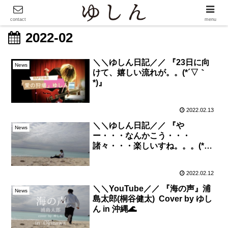
contact
menu
2022-02
＼＼ゆしん日記／／ 『23日に向
News
けて、嬉しい流れが。。(*´▽｀
*)』
2022.02.13
＼＼ゆしん日記／／ 『や
News
ー・・・なんかこう・・・
諸々・・・楽しいすね。。。(*ノ
ωノ)』
2022.02.12
＼＼YouTube／／ 『海の声』浦
News
島太郎(桐谷健太) Cover by ゆし
ん in 沖縄🌊