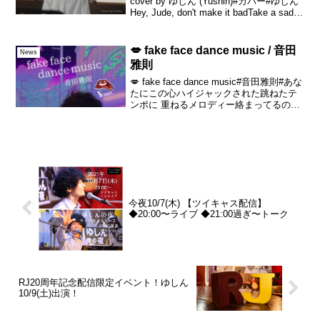
cover by ゆしん (Yushin)#カバー#ゆしん
Hey, Jude, don't make it badTake a sad
song and make it bette...
💋 fake face dance music / 音田
News
雅則
💋 fake face dance music#音田雅則#あな
たにこの心ハイジャックされた跳ねたテ
ンポに 重ねるメロディー絡まってるのに
愛は解けてゆく#fakefacedancemusic
今夜10/7(木) 【ツイキャス配信】
◆20:00〜ライブ ◆21:00過ぎ〜トーク
RJ20周年記念配信限定イベント！ゆしん
10/9(土)出演！