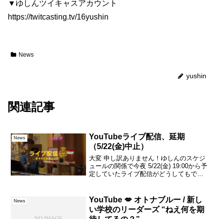
▼ゆしんツイキャスアカウント
https://twitcasting.tv/16yushin
News
yushin
関連記事
YouTubeライブ配信、延期
News
（5/22(金)中止）
大変 申し訳ありません！ゆしんのスケジ
ュールの関係で今夜 5/22(金) 19:00から予
定していたライブ配信がどうしてもでき
ない状況となってしまいました！！急な
変更で申し訳ありません！！また、改め
て告知致します！取り急ぎ、ご連絡まで
YouTube 💋 オトナブルー / 新し
News
🙇🏻‍...
い学校のリーダーズ “ねえ何を期