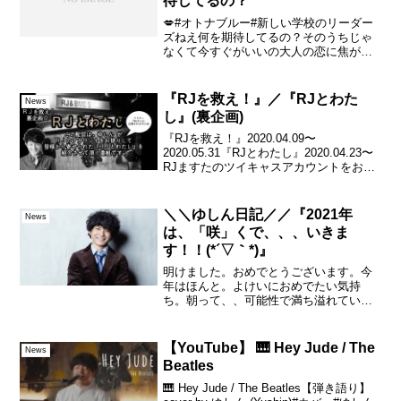
待してるの？”
💋#オトナブルー#新しい学校のリーダー
ズねえ何を期待してるの？そのうちじゃ
なくて今すぐがいいの大人の恋に焦がれ
て見た目よりも 残るあどけない心だけが
先走る青い蕾のまま 大人振る#首振りダ
ンス #otonablue #atarashiig...
『RJを救え！』／『RJとわた
News
し』(裏企画)
『RJを救え！』2020.04.09〜
2020.05.31『RJとわたし』2020.04.23〜
RJますたのツイキャスアカウントをお借
りして皆様から頂いたお手紙を朗読＋1曲
歌を歌わせて頂いております。ラジオ感
覚で、ゆっくりお聴きくださいま...
＼＼ゆしん日記／／『2021年
News
は、「咲」くで、、、いきま
す！！(*´▽｀*)』
明けました。おめでとうございます。今
年はほんと。よけいにおめでたい気持
ち。朝って、、可能性で満ち溢れている
と思う。。そんな感じで。。。新年
は、、やはり、、昨年のことがあるの
で、、みんな、一様に希望を持っている
【YouTube】 🎹 Hey Jude / The
News
はず、、今年は特に。そんなみんな...
Beatles
🎹 Hey Jude / The Beatles【弾き語り】