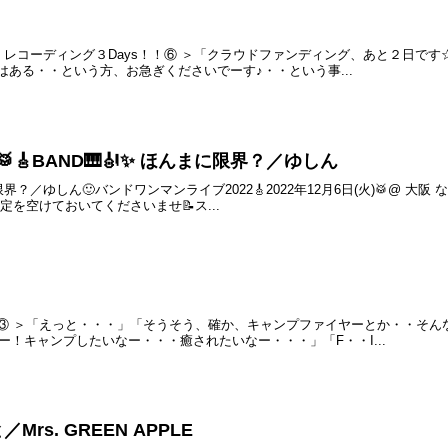
】
～ レコーディング３Days！！⑥ ＞「クラウドファンディング、あと２日
実はある・・という方、お急ぎくださいでーす♪・・という事...
✨🥁🎸BAND🎹🎻✨ ほんまに限界？／ゆしん
まに限界？／ゆしん🙂バンドワンマンライブ2022🎸2022年12月6日(火)🥁@ 大
予定を空けておいてくださいませ📝ス...
】
ん③ ＞「えっと・・・」「そうそう、確か、キャンプファイヤーとか・・そん
！キャンプしたいなー・・・癒されたいなー・・・」「F・・I...
／Mrs. GREEN APPLE