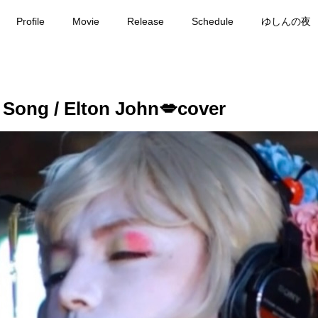
Profile
Movie
Release
Schedule
ゆしんの夜
ong / Elton John💋cover