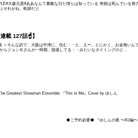
ENAPPLE#大森元貴#ああなんて素敵な日だ僕らは知っている 奇跡は死んでい
ぶそれがね、軌跡だと
載 127話☝️】
浴場 ＞そんな訳で、大阪は中津に、住む・・と。えー。とにかく、お金無い
からジョンＢさんが一時期、脱退してる・・みたいなタイミングのと...
The Greatest Showman Ensemble 『This Is Me』Cover by ゆしん
◆ご予約必要◆ 『ゆしんの夜 〜RJ編〜』第