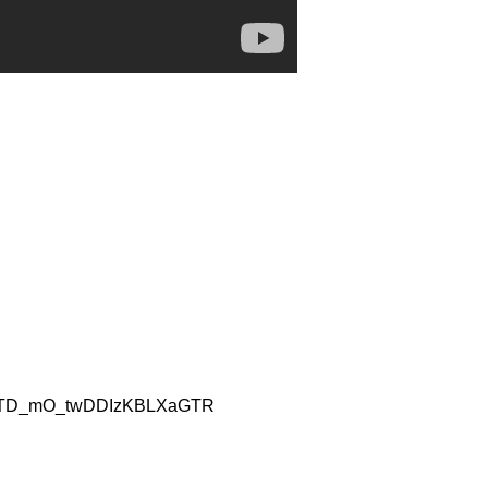
q1aUTD_mO_twDDIzKBLXaGTR