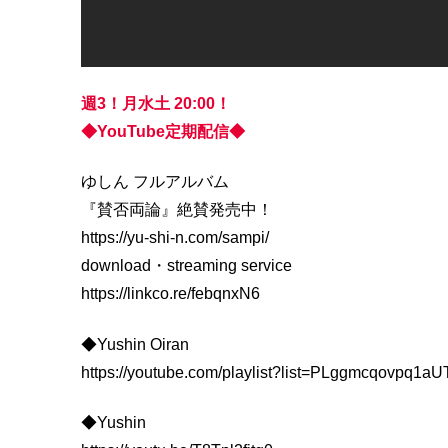
週3！月水土 20:00！
◆YouTube定期配信◆
ゆしん フルアルバム
『賛否両論』絶賛発売中！
https://yu-shi-n.com/sampi/
download・streaming service
https://linkco.re/febqnxN6
◆Yushin Oiran
https://youtube.com/playlist?list=PLggmcqovp
◆Yushin