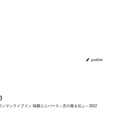
yushin
)
ドワンマンライブイン 味園ユニバース～言の葉を伝ふ～2022