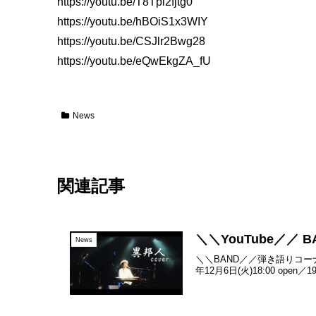
https://youtu.be/T8Tpl2fjtg0
https://youtu.be/hBOiS1x3WIY
https://youtu.be/CSJlr2Bwg28
https://youtu.be/eQwEkgZA_fU
News
関連記事
＼＼YouTube／／ 
News
＼＼BAND／／弾き語りコーナ
年12月6日(火)18:00 open／19:00