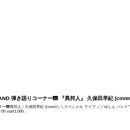
BAND 弾き語りコーナー🎹 『異邦人』 久保田早紀 (cover
ー🎹異邦人／久保田早紀 (cover)＼＼スペシャル ライブ ／／ゆしん バン
 start1,000...