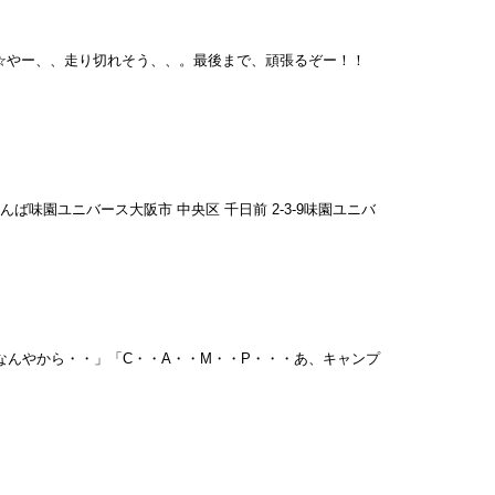
です☆やー、、走り切れそう、、。最後まで、頑張るぞー！！
阪 なんば味園ユニバース大阪市 中央区 千日前 2-3-9味園ユニバ
なんやから・・」「C・・A・・M・・P・・・あ、キャンプ