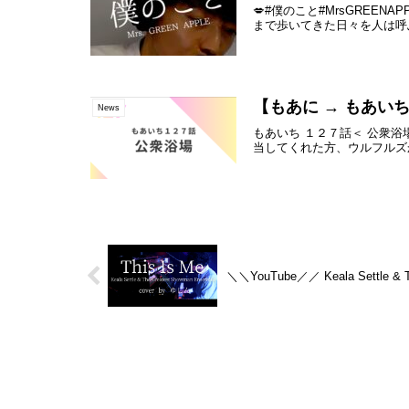
💋#僕のこと#MrsGRE
まで歩いてきた日々を人は呼
【もあに → もあいち連
News
もあいち １２７話＜ 公衆
当してくれた方、ウルフルズ
＼＼YouTube／／ Keala Settle & 