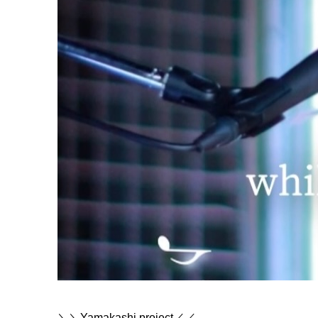
＼＼Yamakashi project／／