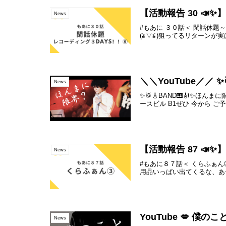
【活動報告 30 📣✨
News
#もあに ３０話＜ 閑話休題
(≧▽≦)狙ってるリターンが
＼＼YouTube／／ 
News
✨🥁🎸BAND🎹🎻✨ほん
ースビル B1ぜひ 今から ご
【活動報告 87 📣✨
News
#もあに８７話＜ くらふぁ
用品いっぱい出てくるな、あー
YouTube 💋 僕のこと
News