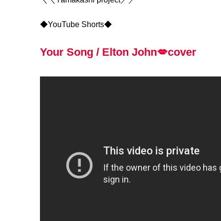
◆YouTube Shorts◆
Your Song / Elton John💋cover