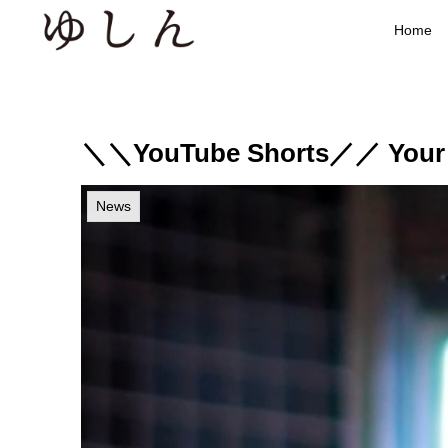
Home
＼＼YouTube Shorts／／ Your S
News