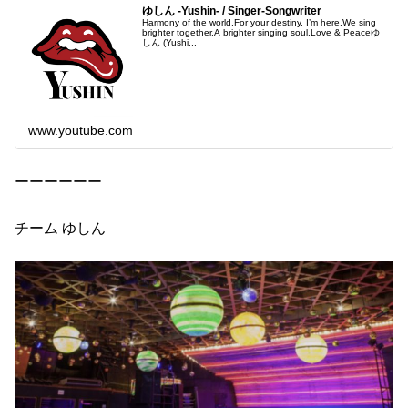
ゆしん -Yushin- / Singer-Songwriter
Harmony of the world.For your destiny, I’m here.We sing
brighter together.A brighter singing soul.Love & Peaceゆ
しん (Yushi...
www.youtube.com
ーーーーーー
チーム ゆしん