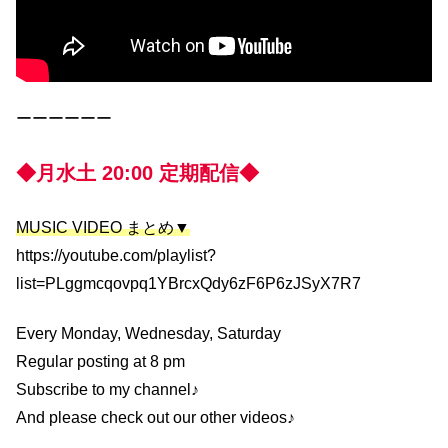
ーーーーーー
◆月水土 20:00 定期配信◆
MUSIC VIDEO まとめ▼
https://youtube.com/playlist?
list=PLggmcqovpq1YBrcxQdy6zF6P6zJSyX7R7
Every Monday, Wednesday, Saturday
Regular posting at 8 pm
Subscribe to my channel♪
And please check out our other videos♪