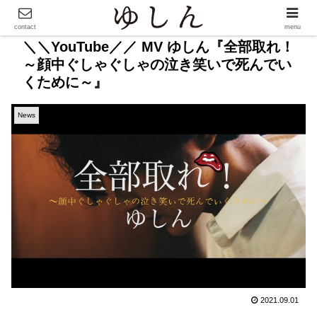
contact
menu
＼＼YouTube／／ MV ゆしん『全部取れ！
～顔中ぐしゃぐしゃの泣き笑いで死んでい
くために～』
News
2021.09.01