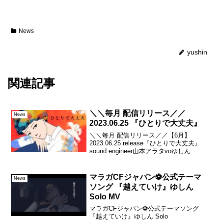
News
yushin
関連記事
＼＼毎月 配信リリース／／
News
2023.06.25 『ひとりで大丈夫』
＼＼毎月 配信リリース／／【6月】
2023.06.25 release『ひとりで大丈夫』
sound engineer山本アラタvoゆしん
e.gneroe.g&key山本アラタba仲郷流pf山
本義則vl中塚哲司dr下野尻高明Key
visua...
マラガCFジャパン⚽️公式テーマ
News
ソング 『越えていけ』ゆしん
Solo MV
マラガCFジャパン⚽️公式テーマソング
『越えていけ』ゆしん Solo