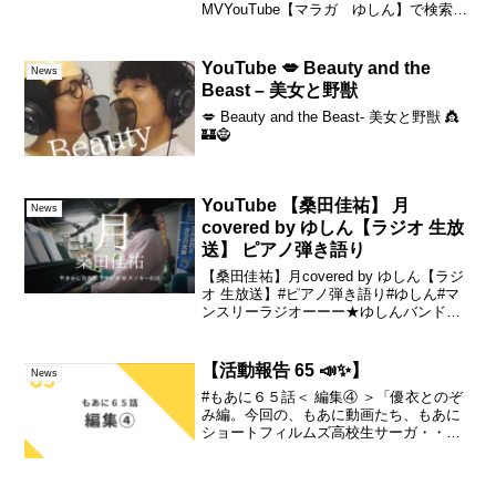
MVYouTube【マラガ ゆしん】で検索🔎
ぜひ MV以外もチェックしてみてくださ
い♪テーマソングを作らせて頂くことにな
った経緯も動画として残っていますの
YouTube 💋 Beauty and the
News
で、ぜひ▼チーム...
Beast – 美女と野獣
💋 Beauty and the Beast- 美女と野獣 👸
🏰🧌
YouTube 【桑田佳祐】 月
News
covered by ゆしん【ラジオ 生放
送】 ピアノ弾き語り
【桑田佳祐】月covered by ゆしん【ラジ
オ 生放送】#ピアノ弾き語り#ゆしん#マ
ンスリーラジオーーー★ゆしんバンドワ
ンマンライブ イン 味園ユニバース〜だい
たい愛だった〜🙂2023年 12月19日(火)🙂
18 : 00 open /...
【活動報告 65 📣✨】
News
#もあに６５話＜ 編集④ ＞「優衣とのぞ
み編。今回の、もあに動画たち、もあに
ショートフィルムズ高校生サーガ・・の
中では、最長の。20分超え・・。正直ほ
んと、どうしたものか・・と・・・。ま
ず。」続きは▼ーー✩.｡【第三弾】公開し