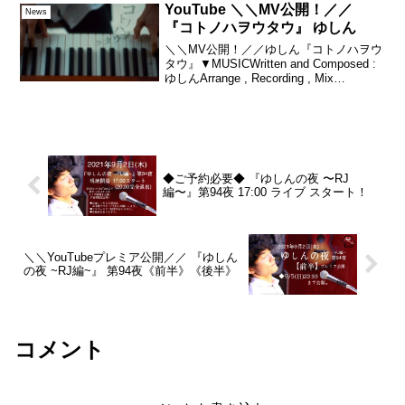
ました ｡.✩...
YouTube ＼＼MV公開！／／
News
『コトノハヲウタウ』 ゆしん
＼＼MV公開！／／ゆしん『コトノハヲウ
タウ』▼MUSICWritten and Composed :
ゆしんArrange , Recording , Mix
,Mastering , Sound Produce ：山本アラ
タDrums ：...
◆ご予約必要◆ 『ゆしんの夜 〜RJ
編〜』第94夜 17:00 ライブ スタート！
＼＼YouTubeプレミア公開／／ 『ゆしん
の夜 ~RJ編~』 第94夜《前半》《後半》
コメント