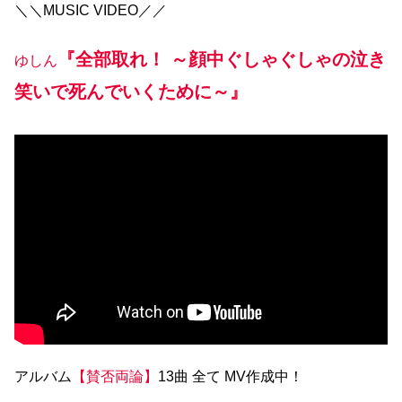
＼＼MUSIC VIDEO／／
『全部取れ！ ～顔中ぐしゃぐしゃの泣き
ゆしん
笑いで死んでいくために～』
アルバム
【賛否両論】
13曲 全て MV作成中！